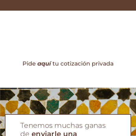
Vive una
experiencia única,
gracias a nuestros
tours y
rutas privadas en Marruecos
Pide
aquí
tu cotización privada
Tenemos muchas ganas
de
enviarle una