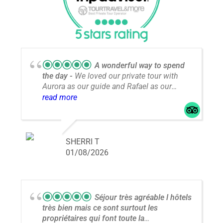
A wonderful way to spend
the day
We loved our private tour with
Aurora as our guide and Rafael as our
driver. It was an incredible day with
read more
amazing views and a great way to spend a
day from A Coruña.
SHERRI T
01/08/2026
Séjour très agréable l hôtels
très bien mais ce sont surtout les
propriétaires qui font toute la