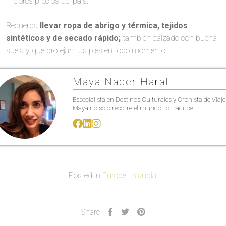
mejores precios del país.
Recuerda
llevar ropa de abrigo y térmica, tejidos
sintéticos y de secado rápido;
también calzado con buena
suela y que protejan tus pies en todo momento.
Maya Nader Harati
Especialista en Destinos Culturales y Cronista de Viaje
Maya no solo recorre el mundo; lo traduce.
Posted in
Europe
,
Islandia
.
Share