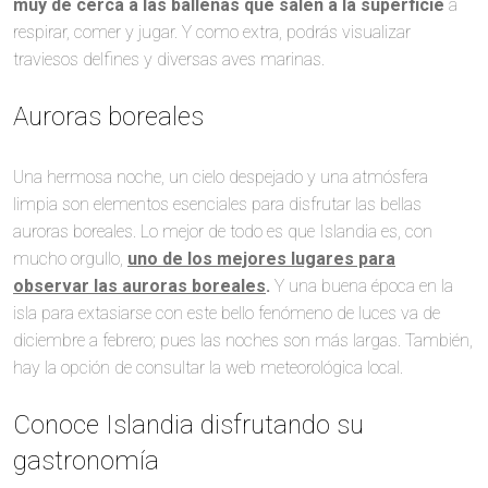
muy de cerca a las ballenas que salen a la superficie
a
respirar, comer y jugar. Y como extra, podrás visualizar
traviesos delfines y diversas aves marinas.
Auroras boreales
Una hermosa noche, un cielo despejado y una atmósfera
limpia son elementos esenciales para disfrutar las bellas
auroras boreales. Lo mejor de todo es que Islandia es, con
mucho orgullo,
uno de los mejores lugares para
observar las auroras boreales
.
Y una buena época en la
isla para extasiarse con este bello fenómeno de luces va de
diciembre a febrero; pues las noches son más largas. También,
hay la opción de consultar la web meteorológica local.
Conoce Islandia disfrutando su
gastronomía