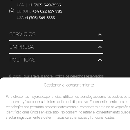
USA
|
EUROPE
USA
SERVICIOS
EMPRESA
POLÍTICAS
© 2026 Tour Travel & More. Todos los derechos reservados.
Gestionar el consentimiento
Para ofrecer las mejores experiencias, utilizamos tecnologías como las cookies par
almacenar y/o acceder a la información del dispositivo. El consentimiento a estas
tecnologías nos permitirá procesar datos como el comportamiento de navegación 
identificaciones únicas en este sitio. No consentir o retirar el consentimiento pued
afectar negativamente a determinadas características y funcionalidades.