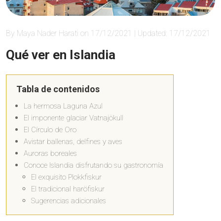
By Maya Nader Harati on 17/12/2021 | Updated: 17/12/2021
Qué ver en Islandia
Tabla de contenidos
La hermosa Laguna Azul
El imponente glaciar Vatnajökull
El Círculo de Oro
Avistar ballenas, delfines y aves
Auroras boreales
Conoce Islandia disfrutando su gastronomía
El exquisito Plokkfiskur
El tradicional haröfiskur
Sugerencias adicionales