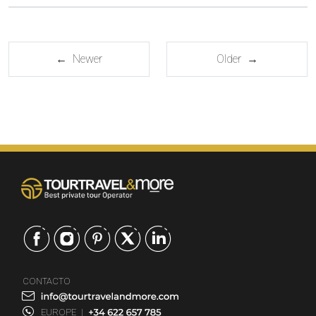
← Newer
Older →
CONTACTO
EUROPE
|