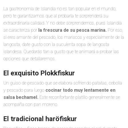
La gastronomía de Islandia no es tan popular en el mundo,
pero te garantizamos que al probarla te sorprenderá su
extraordinaria calidad. Y no debe sorprendernos, pues Islandia
se caracteriza por
la frescura de su pesca marina.
Por eso,
si eres amante del pescado, los mariscos y especialmente de la
langosta, date gusto con la suculenta sopa de langosta
islandesa. Quedarás tan a gusto que te animará a probar las
opciones que detallaremos.
El exquisito Plokkfiskur
Un guiso de pescado que se elabora sofriendo patatas, cebolla
y pescado para luego
cocinar todo muy lentamente en
salsa bechamel.
Este reconfortante platillo generalmente se
acompaña con pan moreno.
El tradicional haröfiskur