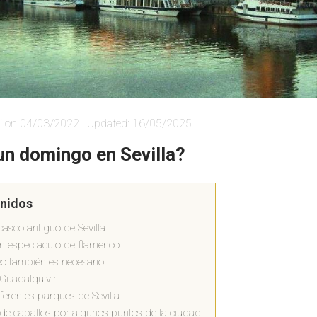
i on 04/03/2022 | Updated: 16/05/2025
un domingo en Sevilla?
enidos
casco antiguo de Sevilla
ún espectáculo de flamenco
eo también es necesario
 Guadalquivir
ferentes parques de Sevilla
de caballos por algunos puntos de la ciudad