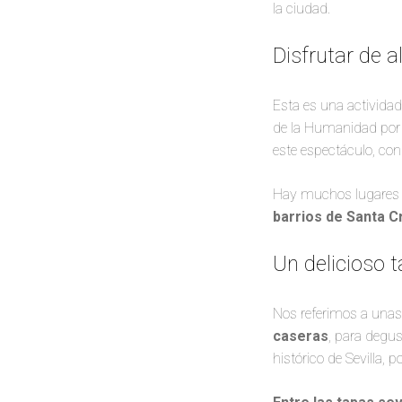
la ciudad.
Disfrutar de 
Esta es una actividad
de la Humanidad por 
este espectáculo, con
Hay muchos lugares p
barrios de Santa Cr
Un delicioso 
Nos referimos a unas
caseras
, para degus
histórico de Sevilla, 