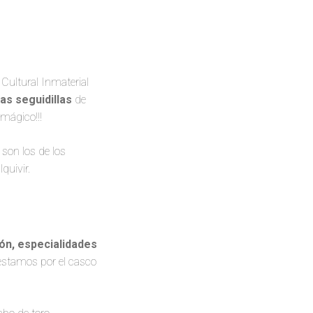
Cultural Inmaterial
as seguidillas
de
 mágico!!!
son los de los
quivir.
ión, especialidades
 estamos por el casco