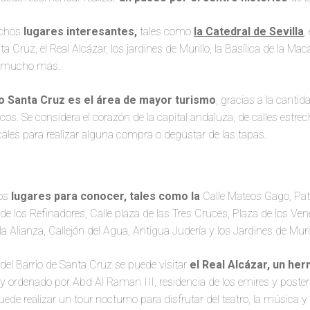
uchos
lugares interesantes,
tales como
la Catedral de Sevilla
,
ta Cruz, el Real Alcázar, los jardines de Murillo, la Basílica de la Mac
 y mucho más.
io Santa Cruz es el área de mayor turismo
, gracias a la cantid
os. Se considera el corazón de la capital andaluza, de calles estrec
ales para realizar alguna compra o degustar de las tapas.
os
lugares para conocer, tales como la
Calle Mateos Gago, Pat
de los Refinadores, Calle plaza de las Tres Cruces, Plaza de los Ven
la Alianza, Callejón del Agua, Antigua Judería y los Jardines de Muril
 del Barrio de Santa Cruz se puede visitar
el Real Alcázar, un he
 X y ordenado por Abd Al Raman III, residencia de los emires y poste
uede realizar un tour nocturno para disfrutar del teatro, la música y 