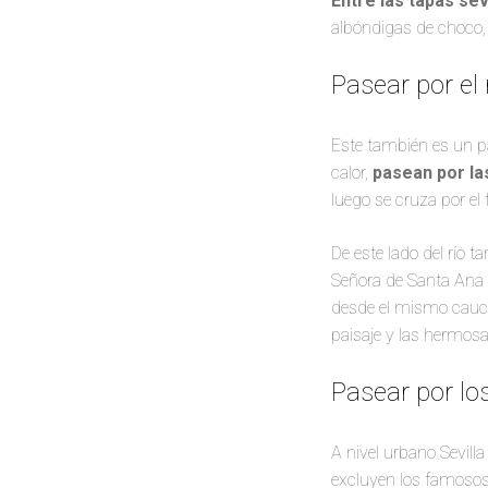
Entre las tapas sev
albóndigas de choco, 
Pasear por el 
Este también es un pa
calor,
pasean por las
luego se cruza por el
De este lado del río 
Señora de Santa Ana y
desde el mismo cauce
paisaje y las hermosa
Pasear por los
A nivel urbano Sevill
excluyen los famosos j