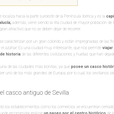
e localiza hacia la parte suroeste de la Península Ibérica y es la
capi
lucía;
además, viene siendo la 4ta ciudad de mayor población de E
an atractivo que no se deben dejar de recorrer.
se caracterizan por un gran colorido y están impregnadas de las f
y el azahar. Es una ciudad muy interesante, que nos permite
viajar
de historia
de las diferentes civilizaciones y huellas que han deja
s una de las ciudades más bonitas, ya que
posee un casco histór
r uno de los más grandes de Europa; por lo cual, los sevillanos s
el casco antiguo de Sevilla
to los establecimientos como los comercios se encuentran cerrados
puede recomendar realizar
un paseo por el centro histórico
de l