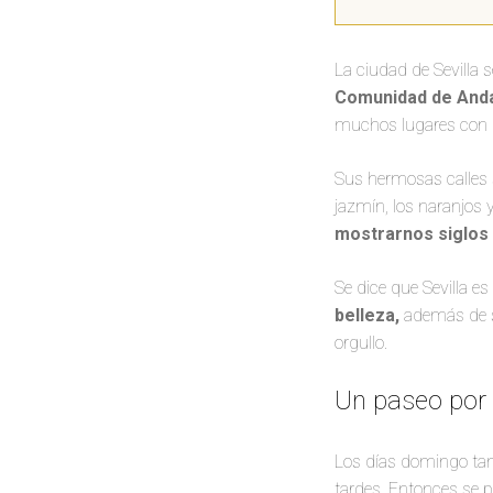
La ciudad de Sevilla s
Comunidad de Anda
muchos lugares con gr
Sus hermosas calles 
jazmín, los naranjos 
mostrarnos siglos 
Se dice que Sevilla e
belleza,
además de se
orgullo.
Un paseo por 
Los días domingo tan
tardes. Entonces se 