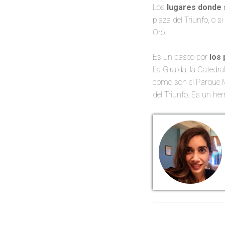
Los
lugares donde 
plaza del Triunfo, o s
Oro.
Es un paseo por
los 
La Giralda, la Catedra
como son el Parque Ma
del Triunfo. Es un he