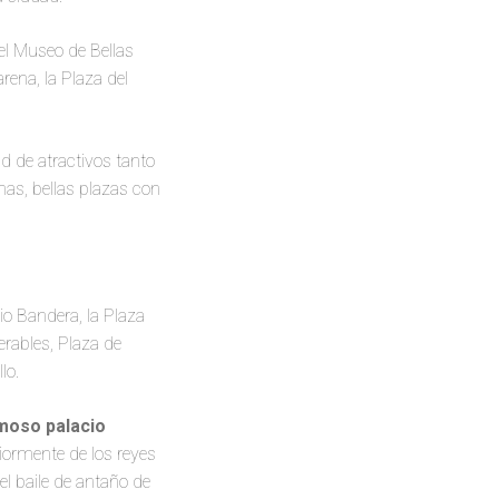
 el Museo de Bellas
arena, la Plaza del
ad de atractivos tanto
has, bellas plazas con
io Bandera, la Plaza
erables, Plaza de
lo.
rmoso palacio
riormente de los reyes
el baile de antaño de