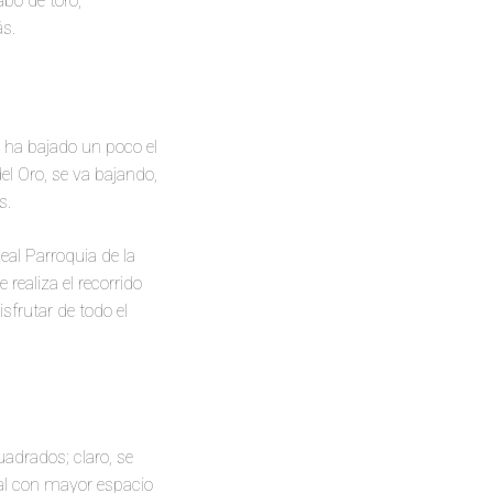
abo de toro,
ás.
o ha bajado un poco el
el Oro, se va bajando,
as.
eal Parroquia de la
realiza el recorrido
isfrutar de todo el
drados; claro, se
ital con mayor espacio