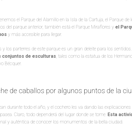
enemos el Parque del Alamillo en la Isla de la Cartuja, el Parque de
s del parque anterior, también está el Parque Miraflores y
el Parq
chos
y más accesible para llegar.
s y los parterres de este parque es un gran deleite para los sentido
s conjuntos de esculturas
, tales como la estatua de los Herman
o Bécquer.
he de caballos por algunos puntos de la ci
an durante todo el año, y el cochero les va dando las explicaciones 
 pasea. Claro, todo dependerá del lugar donde se tome.
Esta activi
inal y auténtica de conocer los monumentos de la bella ciudad.