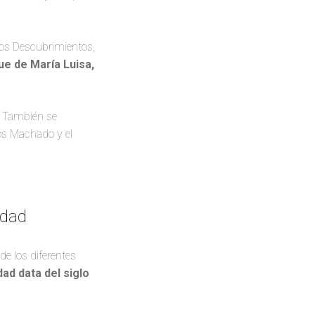
 los Descubrimientos,
ue de María Luisa,
s. También se
os Machado y el
udad
de los diferentes
dad data del siglo