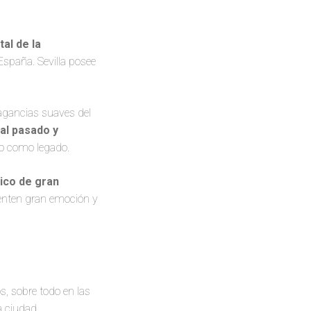
tal de la
spaña. Sevilla posee
ragancias suaves del
 al pasado y
do como legado.
ico de gran
ienten gran emoción y
, sobre todo en las
a ciudad.