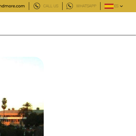
CALL US
WHATSAPP
ES