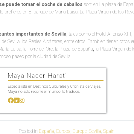
se puede tomar el coche de caballos
son: en La plaza de Espa
i lo prefieres en El parque de María Luisa, La Plaza Virgen de los Rey
puntos importantes de Sevilla
, tales como el Hotel Alfonso XIII,
l de Sevilla, los Reales Alcázares, entre otros. También tienen otros e
ría Luisa, la Torre del Oro, la Plaza de España
,
la Plaza Virgen de 
rmoso paseo por la ciudad de Sevilla.
Maya Nader Harati
Especialista en Destinos Culturales y Cronista de Viajes.
Maya no solo recorre el mundo; lo traduce.
Posted in
España
,
Europa
,
Europe
,
Sevilla
,
Spain
.