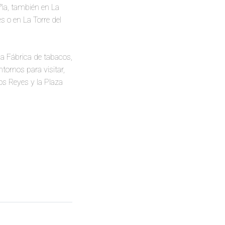
ña, también en La
es o en La Torre del
 la Fábrica de tabacos,
ntornos para visitar,
los Reyes y la Plaza