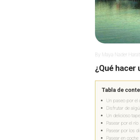
By Maya Nader Harat
¿Qué hacer 
Tabla de cont
Un paseo por el 
Disfrutar de alg
Un delicioso tap
Pasear por el río
Pasear por los di
Pasear en coche 