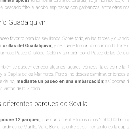
illanas típicas
tenemos la tortilla de patatas, su jamón ibérico, el r
el pescado frito, el adobo, espinacas con garbanzos, entre otros m
río Guadalquivir
seo favorito para los sevillanos. Sobre todo, en las tardes y cuand
 orillas del Guadalquivir,
y se puede tomar como inicio la Torre d
 famoso Paseo Cristóbal Colón y también por el Paseo de las Delici
también se pueden conocer algunos lugares icónicos, tales como la R
 la Capilla de los Marineros.
Pero si no deseas caminar, entonces se 
 del río,
mediante un paseo en una embarcación
; así podrás d
s vistas de la Giralda.
 diferentes parques de Sevilla
a
posee 12 parques,
que suman entre todos unos 2.500.000 m cua
ardines de Murillo, Valle, Buhaira, entre otros. Por tanto, es la cap