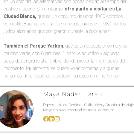
en un solo día las alternativas son pocas debido al tiempo del
cual se dispone. Sin embargo,
otro punto a visitar es La
Ciudad Blanca,
que es un conjunto de unos 4000 edificios
con estilo Bauhaus y que fueron construidos en 1930 por los
judíos alemanes que emigraron durante la época nazi.
También el Parque Yarkon
, que es un espacio enorme y de
mucho verde, con 6 jardines, 1 parque acuático y algunas
salas de concierto al aire libre, donde presentan la música del
momento. Igualmente, se puede volar cometas y algunas
personas de la localidad practican la pesca en el río Yarkon.
Maya Nader Harati
Especialista en Destinos Culturales y Cronista de Viaje
Maya no solo recorre el mundo; lo traduce.