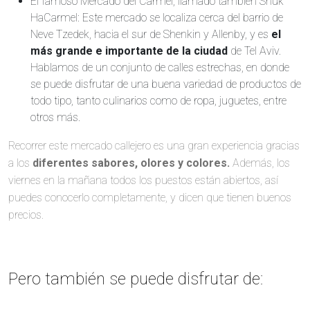
El famoso Mercado del Carmel, llamado también Shuk
HaCarmel: Este mercado se localiza cerca del barrio de
Neve Tzedek, hacia el sur de Shenkin y Allenby, y es
el
más grande e importante de la ciudad
de Tel Aviv.
Hablamos de un conjunto de calles estrechas, en donde
se puede disfrutar de una buena variedad de productos de
todo tipo, tanto culinarios como de ropa, juguetes, entre
otros más.
Recorrer este mercado callejero es una gran experiencia gracias
a los
diferentes sabores, olores y colores.
Además, los
viernes en la mañana todos los puestos están abiertos, así
puedes conocerlo completamente, y dicen que tienen buenos
precios.
Pero también se puede disfrutar de: