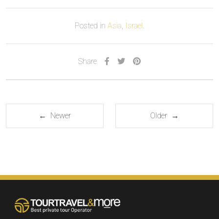
Posted in
Asia
,
Israel
.
Share
← Newer
Older →