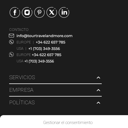
CONTACTO
EUROPE
|
USA
|
EUROPE
USA
SERVICIOS
EMPRESA
POLÍTICAS
© 2026 Tour Travel & More. Todos los derechos reservados.
Gestionar el consentimiento