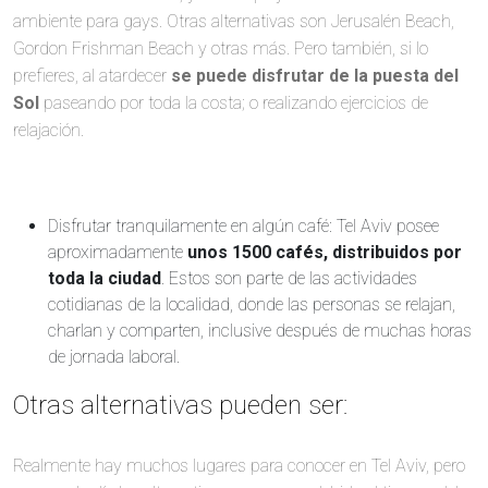
ambiente para gays. Otras alternativas son Jerusalén Beach,
Gordon Frishman Beach y otras más. Pero también, si lo
prefieres, al atardecer
se puede disfrutar de la puesta del
Sol
paseando por toda la costa; o realizando ejercicios de
relajación.
Disfrutar tranquilamente en algún café: Tel Aviv posee
aproximadamente
unos 1500 cafés, distribuidos por
toda la ciudad
. Estos son parte de las actividades
cotidianas de la localidad, donde las personas se relajan,
charlan y comparten, inclusive después de muchas horas
de jornada laboral.
Otras alternativas pueden ser:
Realmente hay muchos lugares para conocer en Tel Aviv, pero