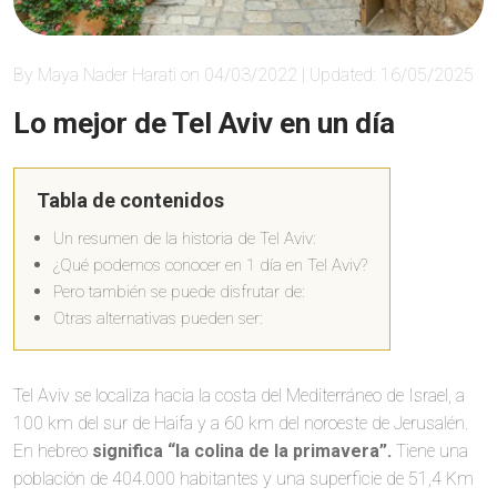
By Maya Nader Harati on 04/03/2022 | Updated: 16/05/2025
Lo mejor de Tel Aviv en un día
Tabla de contenidos
Un resumen de la historia de Tel Aviv:
¿Qué podemos conocer en 1 día en Tel Aviv?
Pero también se puede disfrutar de:
Otras alternativas pueden ser:
Tel Aviv se localiza hacia la costa del Mediterráneo de Israel, a
100 km del sur de Haifa y a 60 km del noroeste de Jerusalén.
En hebreo
significa “la colina de la primavera”.
Tiene una
población de 404.000 habitantes y una superficie de 51,4 Km