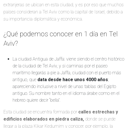
extranjeras se ubican en esta ciudad, y es por eso que muchos
países consideran a Tel Aviv como la capital de Israel, debido a
su importancia diplomática y económica.
¿Qué podemos conocer en 1 día en Tel
Aviv?
La ciudad Antigua de Jaffa: viene siendo el centro histórico
de la ciudad de Tel Aviv, y si caminas por el paseo
marítimo llegarás a pie a Jaffa, ciudad con el puerto más
antiguo, que
data desde hace unos 4000 años
;
apareciendo inclusive a nivel de unas tablas del Egipto
antiguo. Su nombre tanto en el idioma árabe como en el
hebreo quiere decir “bella”.
Esta ciudad se encuentra formada por
calles estrechas
y
edificios elaborados en piedra caliza,
donde se puede
llegar a la plaza Kikar Kedumim y conocer, por ejemplo, la