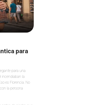
ántica para
elegante para una
l incendiaban la
Eso es Florencia. No
 con la persona