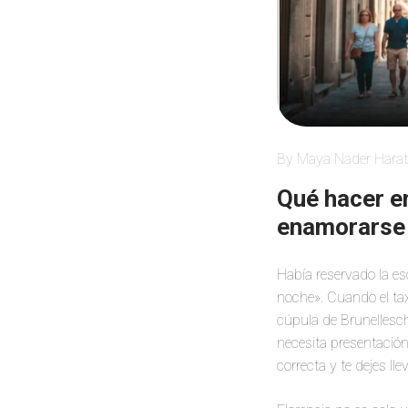
By Maya Nader Harat
Qué hacer en
enamorarse 
Había reservado la es
noche». Cuando el tax
cúpula de Brunelleschi
necesita presentación
correcta y te dejes llev