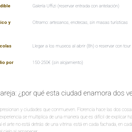
dible
Galería Uffizi (reservar entrada con antelación)
ico y
Oltrarno: artesanos, enotecas, sin masas turísticas
 colas
Llegar a los museos al abrir (8h) o reservar con tour
io por
150-250€ (sin alojamiento)
pareja: ¿por qué esta ciudad enamora dos v
resionan y ciudades que conmueven. Florencia hace las dos cosas
a experiencia se multiplica de una manera que es difícil de explicar ha
el arte no está detrás de una vitrina: está en cada fachada, en cada 
el cielo al amanecer.