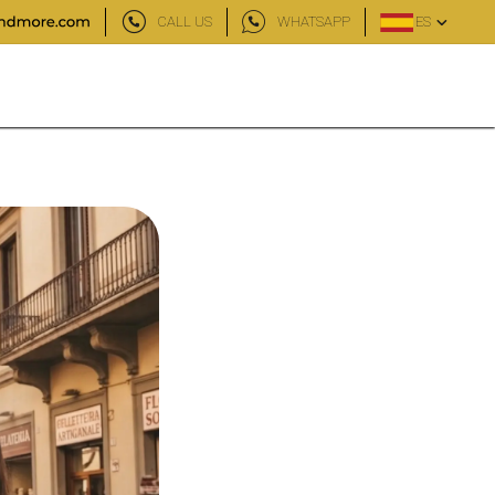
CALL US
WHATSAPP
ES