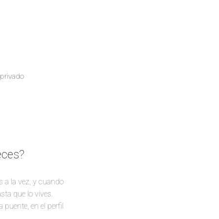
 privado
eces?
 a la vez, y cuando
sta que lo vives.
puente, en el perfil