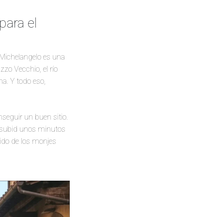
para el
e Michelangelo es una
zzo Vecchio, el río
a. Y todo eso,
seguir un buen sitio.
, subid unos minutos
nido de los monjes