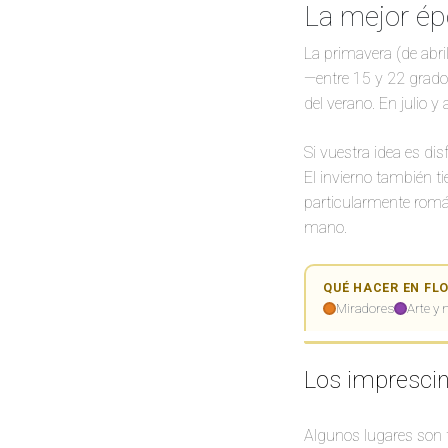
La mejor ép
La primavera (de abri
—entre 15 y 22 grados—
del verano. En julio 
Si vuestra idea es di
El invierno también t
particularmente román
mano.
QUÉ HACER EN FL
Miradores
Arte y
+
Los imprescin
−
Algunos lugares son t