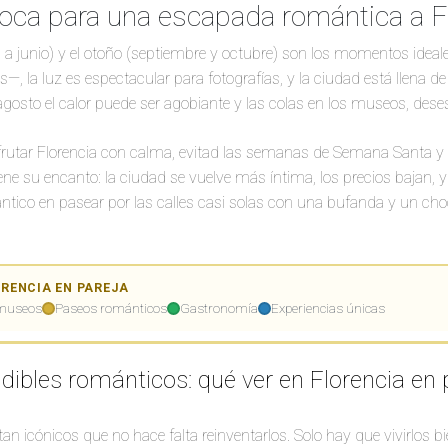
oca para una escapada romántica a F
l a junio) y el otoño (septiembre y octubre) son los momentos ideal
, la luz es espectacular para fotografías, y la ciudad está llena de
y agosto el calor puede ser agobiante y las colas en los museos, dese
sfrutar Florencia con calma, evitad las semanas de Semana Santa y 
iene su encanto: la ciudad se vuelve más íntima, los precios bajan, 
tico en pasear por las calles casi solas con una bufanda y un choco
🎨
ORENCIA EN PAREJA
🌅
 museos
Paseos románticos
Gastronomía
Experiencias únicas
🌅
L
🍷
✨
✨
dibles románticos: qué ver en Florencia en 
💛
🎨
💛
🍷
💛
an icónicos que no hace falta reinventarlos. Solo hay que vivirlos bi
🎨