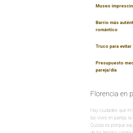
Museo imprescin
Barrio más autént
romántico
Truco para evitar
Presupuesto med
pareja/día
Florencia en 
Hay ciudades que imp
las vives en pareja, l
Quizás es porque aquí 
de los tejados contra 