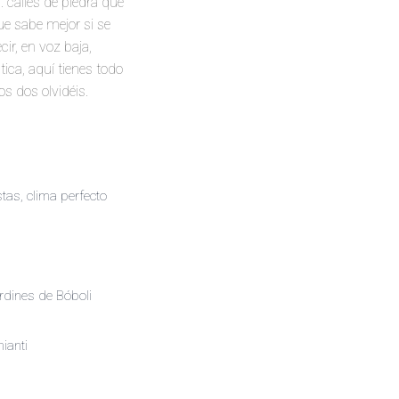
 calles de piedra que
ue sabe mejor si se
ir, en voz baja,
ca, aquí tienes todo
s dos olvidéis.
stas, clima perfecto
ardines de Bóboli
ianti