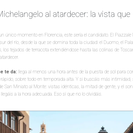
Michelangelo al atardecer: la vista que 
r un único momento en Florencia, este sería el candidato. El Piazzal
ur del río, desde la que se domina toda la ciudad: el Duomo, el Pala
 los tejados de terracota extendiéndose hasta las colinas de Toscan
atardecer.
e te da:
llega al menos una hora antes de la puesta de sol para con
a rápido, sobre todo en temporada alta. Y si buscáis más intimidad
de San Miniato al Monte: vistas idénticas, la mitad de gente, y el so
llegáis a la hora adecuada. Eso sí que no lo olvidáis.