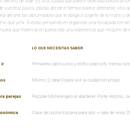
un destino de viaje. Es una ciudad que parece diseñada para el amor:
de vuestros pasos, plazas donde el tiempo parece detenerse, vino q
ria del arte tan abrumadora que te obliga a cogerte de la mano y dec
smo que yo?». Si estás pensando en organizar una escapada románti
r para que Florencia en pareja sea una experiencia que ninguno de lo
LO QUE NECESITAS SABER
ir
Primavera (abril-junio) y otoño (sept-oct): menos turi
dos
Mínimo 2, ideal 3 para vivir la ciudad sin prisas
ra parejas
Piazzale Michelangelo al atardecer, Ponte Vecchio, J
ronómica
Clase de cocina toscana para dos + cata de vinos Ch