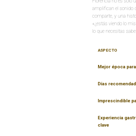
Florencia no es solo 
amplifican el sonido 
comparte, y una histo
«¿estás viendo lo mi
lo que necesitas sabe
ASPECTO
Mejor época para 
Días recomenda
Imprescindible pa
Experiencia gast
clave