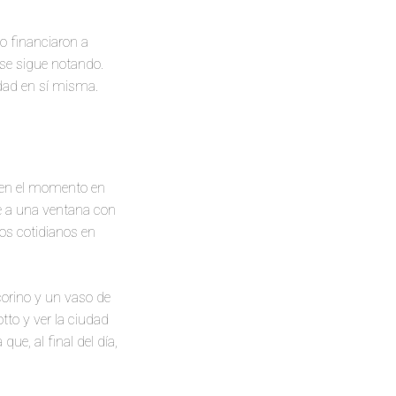
o financiaron a
o se sigue notando.
idad en sí misma.
e en el momento en
te a una ventana con
os cotidianos en
corino y un vaso de
tto y ver la ciudad
e, al final del día,