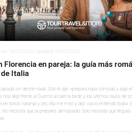
i on 14/03/2026 | Updated: 29/03/2026
 Florencia en pareja: la guía más rom
de Italia
capada sin decirle nada. Solo le dije: «prepara ropa cómoda y algo 
i nos dejó frente al Duomo al caer la tarde y los últimos rayos de so
 en tonos naranja y oro, ella me miró y dijo: «ya lo entiendo todo». 
. No necesita que la prepares demasiado. Solo necesita que llegues
ar.