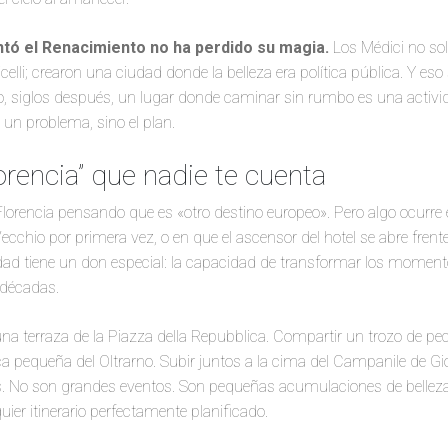
ntó el Renacimiento no ha perdido su magia.
Los Médici no sol
celli; crearon una ciudad donde la belleza era política pública. Y es
do, siglos después, un lugar donde caminar sin rumbo es una activ
un problema, sino el plan.
lorencia” que nadie te cuenta
Florencia pensando que es «otro destino europeo». Pero algo ocurr
ecchio por primera vez, o en que el ascensor del hotel se abre fren
udad tiene un don especial: la capacidad de transformar los moment
 décadas.
a terraza de la Piazza della Repubblica. Compartir un trozo de pe
a pequeña del Oltrarno. Subir juntos a la cima del Campanile de Gio
s. No son grandes eventos. Son pequeñas acumulaciones de belleza qu
er itinerario perfectamente planificado.