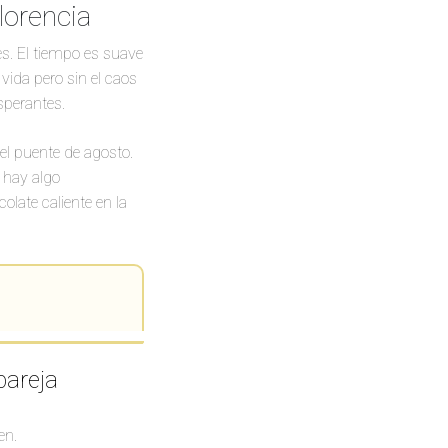
lorencia
es. El tiempo es suave
 vida pero sin el caos
sperantes.
el puente de agosto.
y hay algo
late caliente en la
eaflet
|
©
OpenStreetMap
pareja
en.