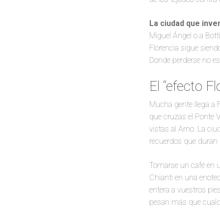
La ciudad que inve
Miguel Ángel o a Botti
Florencia sigue sien
Donde perderse no es 
El “efecto F
Mucha gente llega a 
que cruzas el Ponte V
vistas al Arno. La ci
recuerdos que duran
Tomarse un café en un
Chianti en una enotec
entera a vuestros pie
pesan más que cualqui