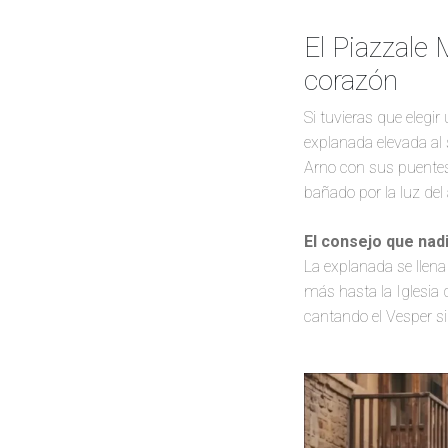
El Piazzale 
corazón
Si tuvieras que elegi
explanada elevada al s
Arno con sus puentes,
bañado por la luz del 
El consejo que nadi
La explanada se llen
más hasta la Iglesia 
cantando el Vesper si 