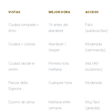
💛
🌅
VISTAS
MEJOR HORA
ACCESO
🌅
Ciudad completa +
1h antes del
Fácil
Arno
atardecer
(autobús/taxi)
Ciudad + colinas
Atardecer /
Moderada
Vesper
(caminando)
Ciudad desde el
Primera hora
Alta (461
centro
mañana
escalones)
Piazza della
Cualquier hora
Moderada
Signoria
Duomo de cerca
Mañana entre
Muy fácil
semana
(gratuita)