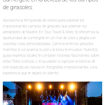
de girasoles:
Aprovecha la temporada de verano para explorar los
impresionantes campos de girasoles que adornan los
alrededores de Madrid. En Tour Travel & More, te ofrecemos la
oportunidad de sumergirte en un mar de color y alegría con
nuestras rutas personalizadas. Camina entre los girasoles
mientras el sol acaricia tu piel y la brisa te envuelve. Nuestros
guías expertos locales te contarán historias fascinantes sobre
estas flores icónicas y te ayudarán a capturar la esencia de
este espectáculo natural en fotografías impresionantes. ¡Una
experiencia que te dejará sin aliento!