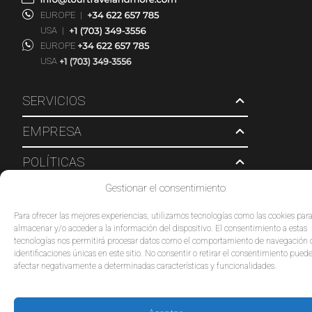
EUROPE
|
USA
|
EUROPE
USA
SERVICIOS
EMPRESA
POLÍTICAS
Gestionar el consentimiento
© 2026 Tour Travel & More. Todos los derechos reservados.
Para ofrecer las mejores experiencias, utilizamos tecnologías como las cookies par
almacenar y/o acceder a la información del dispositivo. El consentimiento a estas
tecnologías nos permitirá procesar datos como el comportamiento de navegación 
identificaciones únicas en este sitio. No consentir o retirar el consentimiento pued
afectar negativamente a determinadas características y funcionalidades.