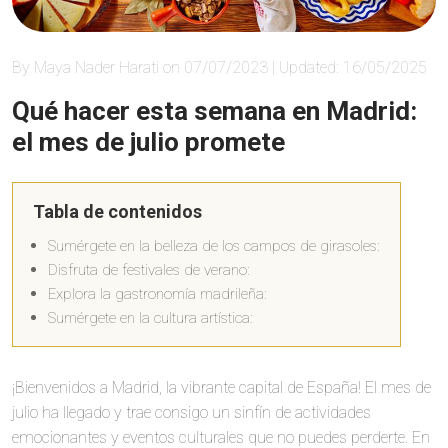
By Maya Nader Harati on 07/07/2023 | Updated: 16/05/2025
Qué hacer esta semana en Madrid:
el mes de julio promete
Tabla de contenidos
Sumérgete en la belleza de los campos de girasoles:
Disfruta de festivales de verano:
Explora la gastronomía madrileña:
Sumérgete en la cultura artística:
¡Bienvenidos a Madrid, la vibrante capital de España! El mes de
julio ha llegado y trae consigo un sinfín de actividades
emocionantes y eventos culturales que no puedes perderte. En