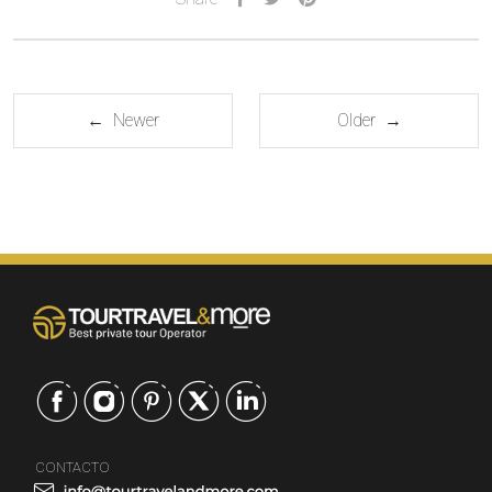
← Newer
Older →
CONTACTO