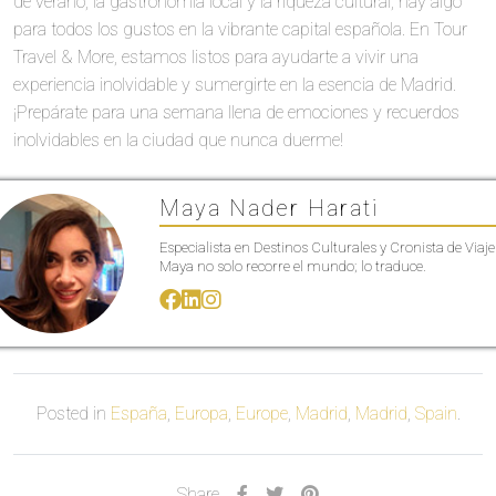
de verano, la gastronomía local y la riqueza cultural, hay algo
para todos los gustos en la vibrante capital española. En Tour
Travel & More, estamos listos para ayudarte a vivir una
experiencia inolvidable y sumergirte en la esencia de Madrid.
¡Prepárate para una semana llena de emociones y recuerdos
inolvidables en la ciudad que nunca duerme!
Maya Nader Harati
Especialista en Destinos Culturales y Cronista de Viaje
Maya no solo recorre el mundo; lo traduce.
Posted in
España
,
Europa
,
Europe
,
Madrid
,
Madrid
,
Spain
.
Share