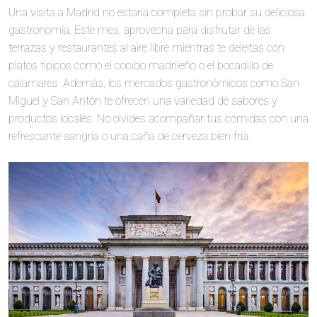
Una visita a Madrid no estaría completa sin probar su deliciosa
gastronomía. Este mes, aprovecha para disfrutar de las
terrazas y restaurantes al aire libre mientras te deleitas con
platos típicos como el cocido madrileño o el bocadillo de
calamares. Además, los mercados gastronómicos como San
Miguel y San Antón te ofrecen una variedad de sabores y
productos locales. No olvides acompañar tus comidas con una
refrescante sangría o una caña de cerveza bien fría.