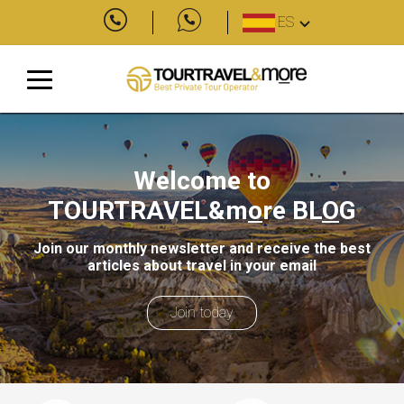
ES
Welcome to
TOURTRAVEL&m
o
re
BL
O
G
Join our monthly newsletter and receive the best
articles about travel in your email
Join today