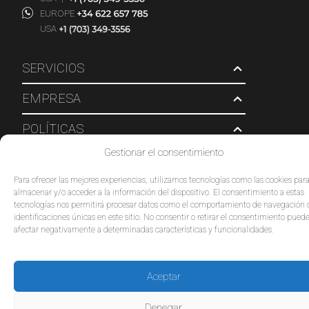
EUROPE
USA
SERVICIOS
EMPRESA
POLÍTICAS
Gestionar el consentimiento
© 2026 Tour Travel & More. Todos los derechos reservados.
Para ofrecer las mejores experiencias, utilizamos tecnologías como las cookies par
almacenar y/o acceder a la información del dispositivo. El consentimiento a estas
tecnologías nos permitirá procesar datos como el comportamiento de navegación 
identificaciones únicas en este sitio. No consentir o retirar el consentimiento pued
afectar negativamente a determinadas características y funcionalidades.
Aceptar
Denegar