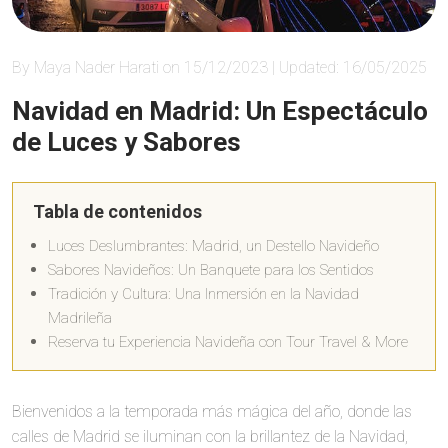
By Maya Nader Harati on 15/12/2023 | Updated: 16/05/2025
Navidad en Madrid: Un Espectáculo
de Luces y Sabores
Tabla de contenidos
Luces Deslumbrantes: Madrid, un Destello Navideño
Sabores Navideños: Un Banquete para los Sentidos
Tradición y Cultura: Una Inmersión en la Navidad
Madrileña
Reserva tu Experiencia Navideña con Tour Travel & More
Bienvenidos a la temporada más mágica del año, donde las
calles de Madrid se iluminan con la brillantez de la Navidad,