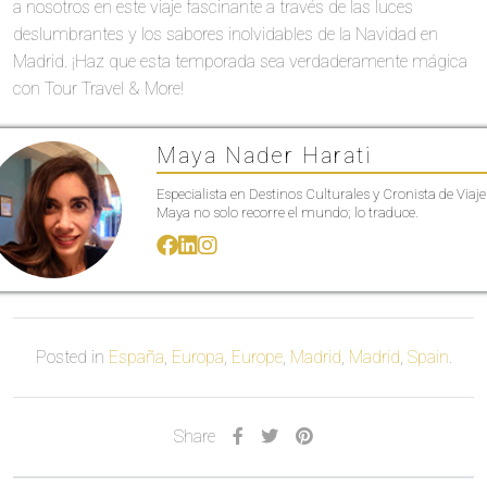
a nosotros en este viaje fascinante a través de las luces
deslumbrantes y los sabores inolvidables de la Navidad en
Madrid. ¡Haz que esta temporada sea verdaderamente mágica
con Tour Travel & More!
Maya Nader Harati
Especialista en Destinos Culturales y Cronista de Viaje
Maya no solo recorre el mundo; lo traduce.
Posted in
España
,
Europa
,
Europe
,
Madrid
,
Madrid
,
Spain
.
Share