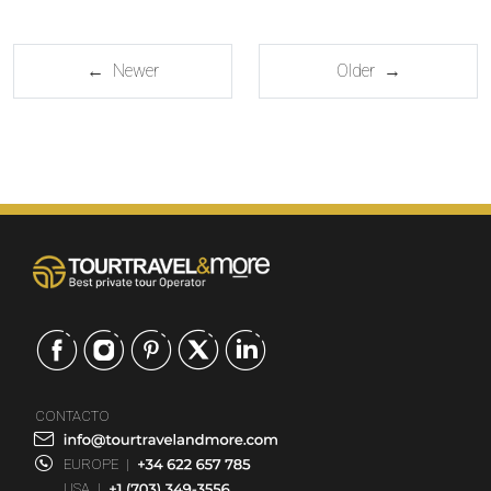
← Newer
Older →
CONTACTO
EUROPE
|
USA
|