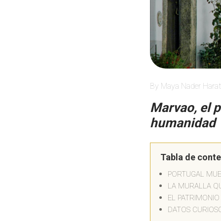
By Maya Nader Harat
Marvao, el 
humanidad
Tabla de cont
PORTUGAL MUE
LA MURALLA QU
EL PATRIMONI
DATOS CURIOS