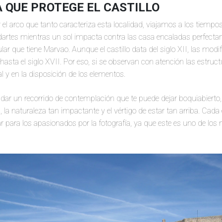
 QUE PROTEGE EL CASTILLO
 arco que tanto caracteriza esta localidad, viajamos a los tiempos
dartes mientras un sol impacta contra las casa encaladas perfect
lar que tiene Marvao. Aunque el castillo data del siglo XII, las modi
hasta el siglo XVII. Por eso, si se observan con atención las estruc
l y en la disposición de los elementos.
 dar un recorrido de contemplación que te puede dejar boquiabierto
 la naturaleza tan impactante y el vértigo de estar tan arriba. Cad
ar para los apasionados por la fotografía, ya que este es uno de los