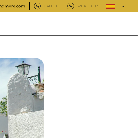
CALL US
WHATSAPP
ES