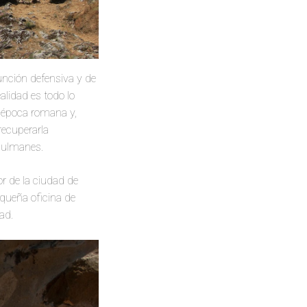
función defensiva y de
alidad es todo lo
a época romana y,
recuperarla
sulmanes.
or de la ciudad de
equeña oficina de
ad.