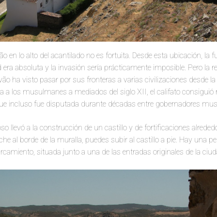
 en lo alto del acantilado no es fortuita. Desde esta ubicación, la 
d era absoluta y la invasión sería prácticamente imposible. Pero la re
vão ha visto pasar por sus fronteras a varias civilizaciones desde l
 a los musulmanes a mediados del siglo XII, el califato consiguió 
ue incluso fue disputada durante décadas entre gobernadores mu
so llevó a la construcción de un castillo y de fortificaciones alreded
che al borde de la muralla, puedes subir al castillo a pie. Hay una p
rcamiento, situada junto a una de las entradas originales de la ciud