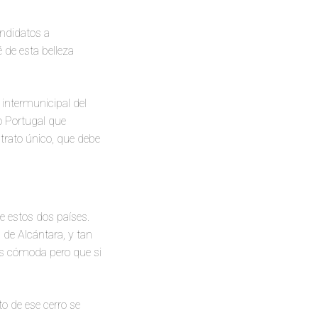
andidatos a
de esta belleza
 intermunicipal del
o Portugal que
 trato único, que debe
 estos dos países.
 de Alcántara, y tan
ás cómoda pero que si
o de ese cerro se