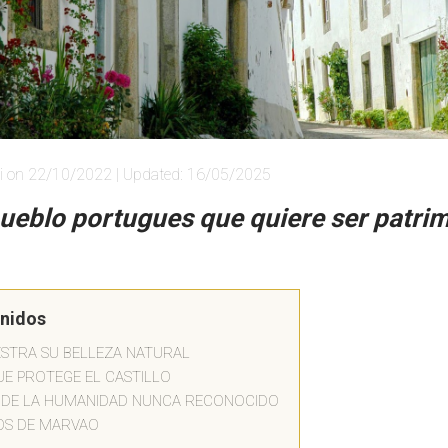
i on 22/10/2022 | Updated: 16/05/2025
pueblo portugues que quiere ser patrim
enidos
STRA SU BELLEZA NATURAL
E PROTEGE EL CASTILLO
O DE LA HUMANIDAD NUNCA RECONOCIDO
OS DE MARVAO