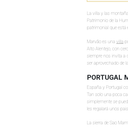
La villa y las montañ
Patrimonio de la Hum
patrimonial que está 
Marvão es una
villa
po
Alto Alentejo, con c
siempre nos invita a 
ser aprovechado de l
PORTUGAL M
España y Portugal co
Tan solo una poca can
simplemente se puede
les regalará unos pais
La sierra de Sao Mame