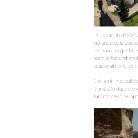
La ubicación de Marvão
vigilancia de la ciuda
contrario, ya que Mar
aunque fue arrebatada
ocasionalmente, ya q
Este ambiente bullicio
Marvão. Si dejas el co
turismo cerca del apa