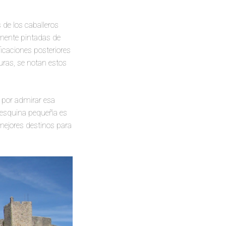
 de los caballeros
amente pintadas de
ficaciones posteriores
turas, se notan estos
, por admirar esa
a esquina pequeña es
 mejores destinos para