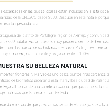
as escarpadas en las que se localiza están incluidas en la lista de c
anidad de la UNESCO desde 2000. Descubrí en esta nota el porqué 
en esa tan preciada lista.
rtuguesa del distrito de Portalegre, región de Alentejo y comunidad
erca de 600 habitantes. Un pueblito muy pequeño dentro del hermos
descubrir las huellas de su histórico medioevo. Portugal requiere un
a mejor manera, naturalmente y relajadamente al 100%.
UESTRA SU BELLEZA NATURAL
mparten fronteras, y Marvao es uno de los puntos más cercanos de
tidad de kilómetros separan a esta maravillosa ciudad de Valencia
 llegar allí tomando una carretera nacional que quizás no es la m
ajes icónicos que les serán difícil de olvidar.
de da el indicio de que ya estamos cerca de Marvao, ya que a lo alt