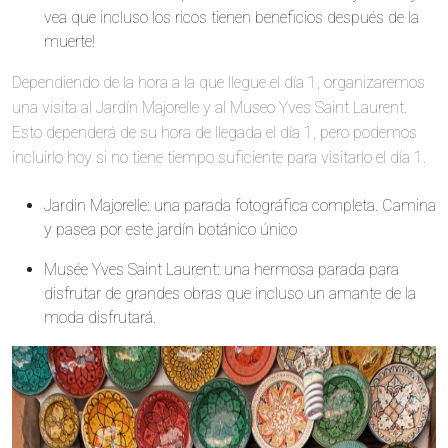
vea que incluso los ricos tienen beneficios después de la
muerte!
Dependiendo de la hora a la que llegue el día 1, organizaremos
una visita al Jardín Majorelle y al Museo Yves Saint Laurent.
Esto dependerá de su hora de llegada el día 1, pero podemos
incluirlo hoy si no tiene tiempo suficiente para visitarlo el día 1.
Jardin Majorelle: una parada fotográfica completa. Camina
y pasea por este jardín botánico único
Musée Yves Saint Laurent: una hermosa parada para
disfrutar de grandes obras que incluso un amante de la
moda disfrutará.