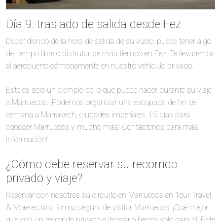
Día 9: traslado de salida desde Fez
Dependiendo de la hora de salida de su vuelo, puede tener algo
de tiempo libre o disfrutar de más tiempo en Fez. Te llevaremos
al aeropuerto cómodamente en nuestro vehículo privado.
Este es solo un ejemplo de lo que puede hacer durante su viaje
a Marruecos. ¡Podemos organizar una escapada de fin de
semana a Marrakech, ciudades imperiales, 15 días para
conocer Marruecos y mucho más! Contáctenos para más
información!
¿Cómo debe reservar su recorrido
privado y viaje?
Reservar con nosotros su circuito en Marruecos en Tour Travel
& More es una forma segura de visitar Marruecos. ¡Qué mejor
que con un recorrido privado e itinerario hecho solo para ti! ¡Este