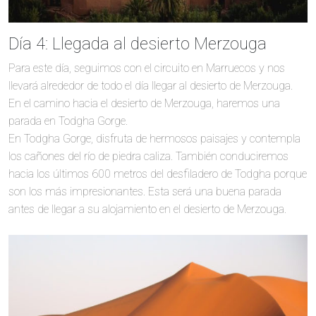
Día 4: Llegada al desierto Merzouga
Para este día, seguimos con el circuito en Marruecos y nos
llevará alrededor de todo el día llegar al desierto de Merzouga.
En el camino hacia el desierto de Merzouga, haremos una
parada en Todgha Gorge.
En Todgha Gorge, disfruta de hermosos paisajes y contempla
los cañones del río de piedra caliza. También conduciremos
hacia los últimos 600 metros del desfiladero de Todgha porque
son los más impresionantes. Esta será una buena parada
antes de llegar a su alojamiento en el desierto de Merzouga.