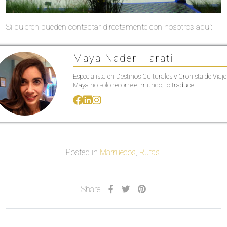
Si quieren pueden contactar directamente con nosotros aquí:
Maya Nader Harati
Especialista en Destinos Culturales y Cronista de Viaje
Maya no solo recorre el mundo; lo traduce.
Posted in
Marruecos
,
Rutas
.
Share