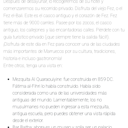
Después de desayunar, lo recogeremos de su hotel y
comenzaremos su recorrido privado. Disfruta del viejo Fez, o el
Fez el-Bali. Este es el casco antiguo y el corazón de Fez. Fez
tiene más de 9000 carriles. Pasee por los zocos, el casco
antiguo, los callejones y las encantadoras calles. Piérdete con tu
guía turístico privado (¡que siempre tiene la salida fácil!).
¡Disfruta de este día en Fez para conocer una de las ciudades
más importantes de Marruecos por su cultura, tradiciones,
historia e incluso gastronomía!
Entre otros, tenga una vista en:
Mezquita Al Quaraouiyine: fue construida en 859 DC.
Fátima al-Fihri lo había construido. Había sido
considerada como una de las universidades más
antiguas del mundo. Lamentablemente, los no
musulmanes no pueden ingresar a esta mezquita,
antigua escuela, pero puedes obtener una vista rápida
desde el exterior.
Bar Batha: ahora es un museo y solía ser un palacio.