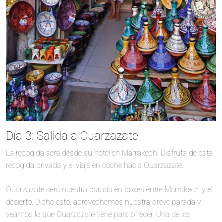
Día 3: Salida a Ouarzazate
La recogida será desde su hotel en Marrakech. Disfruta de esta
recogida privada y el viaje en coche hacia Ouarzazate.
Ouarzazate será nuestra parada en boxes entre Marrakech y el
desierto. Dicho esto, aprovechemos nuestra breve parada y
veamos lo que Ouarzazate tiene para ofrecer. Una de las