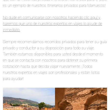
es un ejemplo de nuestros itinerarios privados para Marruecos!
No dude en comunicarse con nosotros haciendo clic aquí y
haremos que uno de nuestros expertos en viajes lo ayude de
inmediato.
Siempre recomendamos recorridos privados para tener su guía
privado y conductor a su disposición para todo su viaje.
También estamos disponibles para usted desde el momento
en que se contacta con nosotros para obtener su primera
cotización hasta que decida viajar nuevamente. ¡Todos
nuestros expertos en viajes son profesionales y están listos
para ayudar!