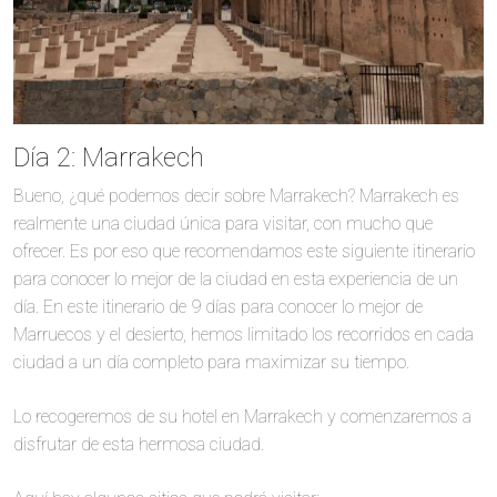
Día 2: Marrakech
Bueno, ¿qué podemos decir sobre Marrakech? Marrakech es
realmente una ciudad única para visitar, con mucho que
ofrecer. Es por eso que recomendamos este siguiente itinerario
para conocer lo mejor de la ciudad en esta experiencia de un
día. En este itinerario de 9 días para conocer lo mejor de
Marruecos y el desierto, hemos limitado los recorridos en cada
ciudad a un día completo para maximizar su tiempo.
Lo recogeremos de su hotel en Marrakech y comenzaremos a
disfrutar de esta hermosa ciudad.