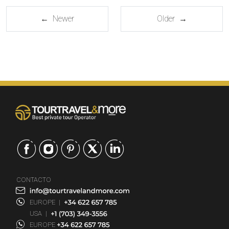
← Newer
Older →
CONTACTO
EUROPE
|
USA
|
EUROPE