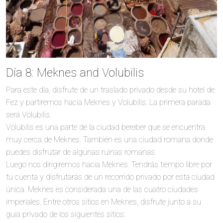
Día 8: Meknes and Volubilis
Para este día, disfrute de un traslado privado desde su hotel de
Fez y partiremos hacia Meknes y Volubilis. La primera parada
será Volubilis.
Volubilis es una parte de la ciudad bereber que se encuentra
muy cerca de Meknes. También es una ciudad romana donde
puedes disfrutar de algunas ruinas romanas.
Luego nos dirigiremos hacia Meknes. Tendrás tiempo libre por
tu cuenta y disfrutarás de un recorrido privado por esta ciudad
única. Meknes es considerada una de las cuatro ciudades
imperiales. Entre otros sitios en Meknes, disfrute junto a su
guía privado de los siguientes sitios: