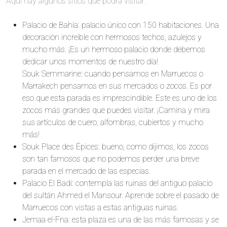
Aquí hay algunos sitios que podrá visitar:
Palacio de Bahía: palacio único con 150 habitaciones. Una
decoración increíble con hermosos techos, azulejos y
mucho más. ¡Es un hermoso palacio donde debemos
dedicar unos momentos de nuestro día!
Souk Semmarine: cuando pensamos en Marruecos o
Marrakech pensamos en sus mercados o zocos. Es por
eso que esta parada es imprescindible. Este es uno de los
zocos más grandes que puedes visitar. ¡Camina y mira
sus artículos de cuero, alfombras, cubiertos y mucho
más!
Souk Place des Épices: bueno, como dijimos, los zocos
son tan famosos que no podemos perder una breve
parada en el mercado de las especias.
Palacio El Badi: contempla las ruinas del antiguo palacio
del sultán Ahmed el Mansour. Aprende sobre el pasado de
Marruecos con vistas a estas antiguas ruinas.
Jemaa el-Fna: esta plaza es una de las más famosas y se