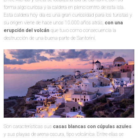
forma algo curiosa y la caldera en pleno centro de esta isla.
Esta caldera hoy día es una gran curiosidad para los turistas y
su origen viene de hace unos 10.000 años atrás,
con una
erupción del volcán
que tuvo como consecuencia la
destrucción de una buena parte de Santorini.
Son características sus
casas blancas con cúpulas azules
y sus playas de arena oscura, tipo volcánica. Entre ellas se