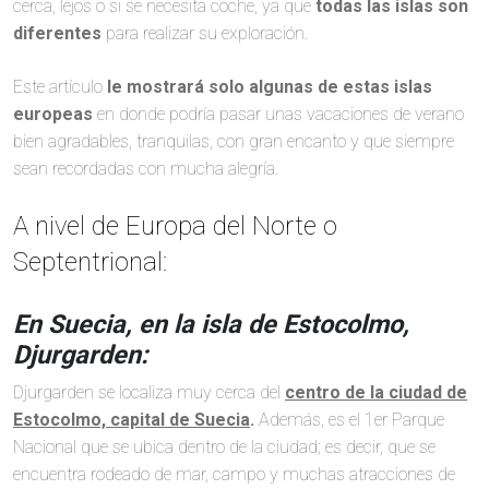
cerca, lejos o si se necesita coche, ya que
todas las islas son
diferentes
para realizar su exploración.
Este artículo
le mostrará solo algunas de estas islas
europeas
en donde podría pasar unas vacaciones de verano
bien agradables, tranquilas, con gran encanto y que siempre
sean recordadas con mucha alegría.
A nivel de Europa del Norte o
Septentrional:
En Suecia, en la isla de Estocolmo,
Djurgarden:
Djurgarden se localiza muy cerca del
centro de la ciudad de
Estocolmo, capital de Suecia
.
Además, es el 1er Parque
Nacional que se ubica dentro de la ciudad; es decir, que se
encuentra rodeado de mar, campo y muchas atracciones de