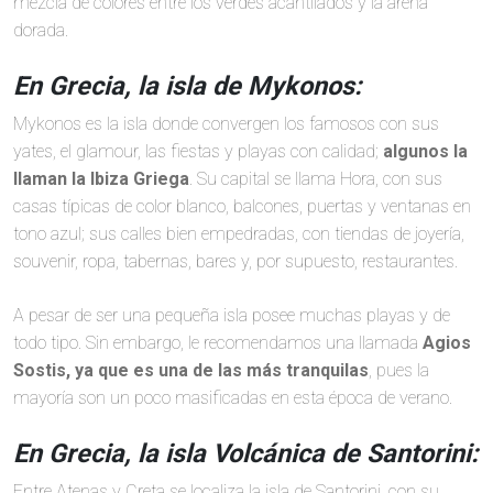
mezcla de colores entre los verdes acantilados y la arena
dorada.
En Grecia, la isla de Mykonos:
Mykonos es la isla donde convergen los famosos con sus
yates, el glamour, las fiestas y playas con calidad;
algunos la
llaman la Ibiza Griega
. Su capital se llama Hora, con sus
casas típicas de color blanco, balcones, puertas y ventanas en
tono azul; sus calles bien empedradas, con tiendas de joyería,
souvenir, ropa, tabernas, bares y, por supuesto, restaurantes.
A pesar de ser una pequeña isla posee muchas playas y de
todo tipo. Sin embargo, le recomendamos una llamada
Agios
Sostis, ya que es una de las más tranquilas
, pues la
mayoría son un poco masificadas en esta época de verano.
En Grecia, la isla Volcánica de Santorini:
Entre Atenas y Creta se localiza la isla de Santorini, con su