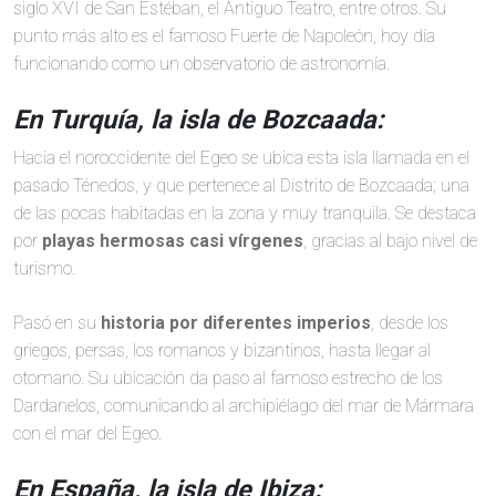
siglo XVI de San Estéban, el Antiguo Teatro, entre otros. Su
punto más alto es el famoso Fuerte de Napoleón, hoy día
funcionando como un observatorio de astronomía.
En Turquía, la isla de Bozcaada:
Hacia el noroccidente del Egeo se ubica esta isla llamada en el
pasado Ténedos, y que pertenece al Distrito de Bozcaada; una
de las pocas habitadas en la zona y muy tranquila. Se destaca
por
playas hermosas casi vírgenes
, gracias al bajo nivel de
turismo.
Pasó en su
historia por diferentes imperios
, desde los
griegos, persas, los romanos y bizantinos, hasta llegar al
otomano. Su ubicación da paso al famoso estrecho de los
Dardanelos, comunicando al archipiélago del mar de Mármara
con el mar del Egeo.
En España, la isla de Ibiza: