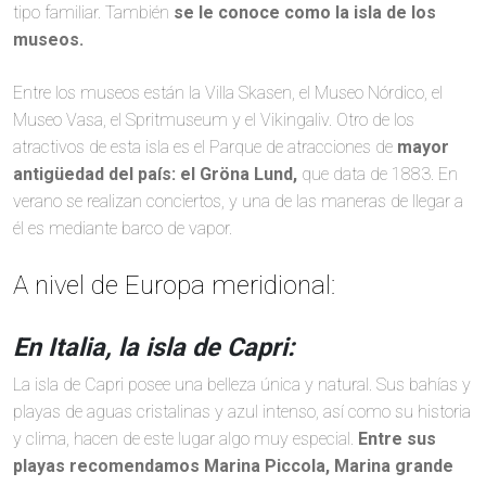
tipo familiar. También
se le conoce como la isla de los
museos.
Entre los museos están la Villa Skasen, el Museo Nórdico, el
Museo Vasa, el Spritmuseum y el Vikingaliv. Otro de los
atractivos de esta isla es el Parque de atracciones de
mayor
antigüedad del país: el Gröna Lund,
que data de 1883. En
verano se realizan conciertos, y una de las maneras de llegar a
él es mediante barco de vapor.
A nivel de Europa meridional:
En Italia, la isla de Capri:
La isla de Capri posee una belleza única y natural. Sus bahías y
playas de aguas cristalinas y azul intenso, así como su historia
y clima, hacen de este lugar algo muy especial.
Entre sus
playas recomendamos
Marina Piccola, Marina grande