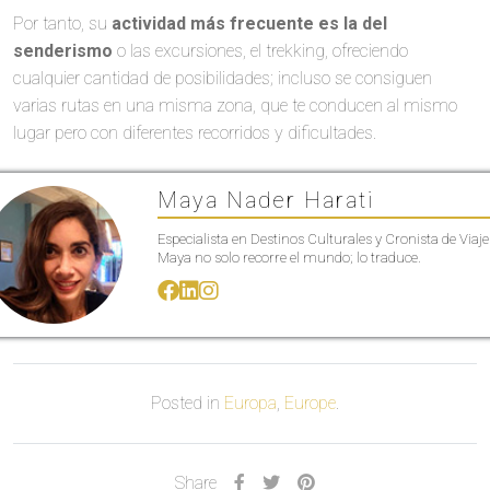
Por tanto, su
actividad más frecuente es la del
senderismo
o las excursiones, el trekking, ofreciendo
cualquier cantidad de posibilidades; incluso se consiguen
varias rutas en una misma zona, que te conducen al mismo
lugar pero con diferentes recorridos y dificultades.
Maya Nader Harati
Especialista en Destinos Culturales y Cronista de Viaje
Maya no solo recorre el mundo; lo traduce.
Posted in
Europa
,
Europe
.
Share