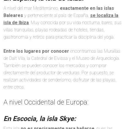
A nivel del mar Mediterráneo,
exactamente en las islas
Baleares
y perteneciente al país de España,
se localiza la
isla de Ibiza
. Muy conocida por su vida nocturna, bares, sus
villas tranquilas, playas rodeadas de hoteles, tiendas,
gastronomía y retiros para practicar la disciplina del yoga.
Entre los lugares por conocer
encontramos las Murallas
de Dalt Vila, la Catedral de Eivissa y el Museo de Arqueología.
También se pueden conocer los mercados y comprar
directamente del productor de verduras. Por supuesto, se
realizan actividades de senderismo, disfrutar de las playas,
entre otros.
A nivel Occidental de Europa:
En Escocia, la isla Skye:
Esta isla
no es precisamente para bañarse
, pues las