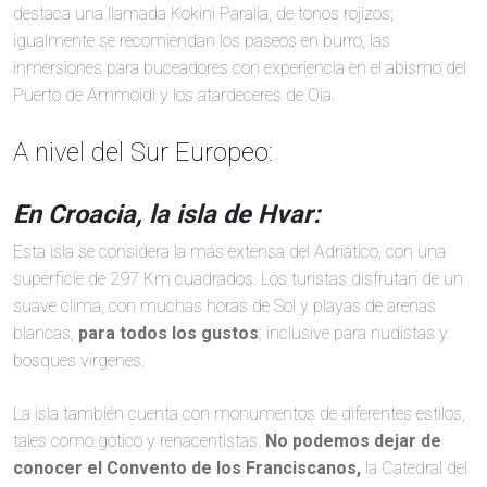
destaca una llamada Kokini Paralia, de tonos rojizos;
igualmente se recomiendan los paseos en burro, las
inmersiones para buceadores con experiencia en el abismo del
Puerto de Ammoidi y los atardeceres de Oia.
A nivel del Sur Europeo:
En Croacia, la isla de Hvar:
Esta isla se considera la más extensa del Adriático, con una
superficie de 297 Km cuadrados. Los turistas disfrutan de un
suave clima, con muchas horas de Sol y playas de arenas
blancas,
para todos los gustos
; inclusive para nudistas y
bosques vírgenes.
La isla también cuenta con monumentos de diferentes estilos,
tales como gótico y renacentistas.
No podemos dejar de
conocer el Convento de los Franciscanos,
la Catedral del