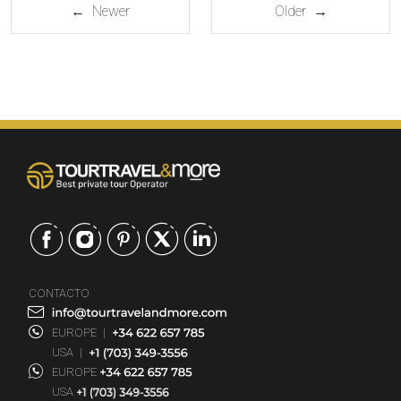
← Newer
Older →
CONTACTO
EUROPE
|
USA
|
EUROPE
USA