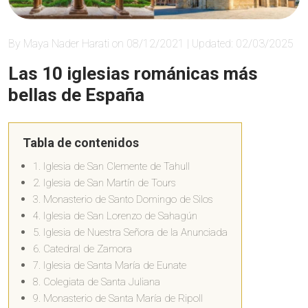
By Maya Nader Harati on 08/12/2021 | Updated: 02/03/2025
Las 10 iglesias románicas más
bellas de España
Tabla de contenidos
1. Iglesia de San Clemente de Tahull
2. Iglesia de San Martín de Tours
3. Monasterio de Santo Domingo de Silos
4. Iglesia de San Lorenzo de Sahagún
5. Iglesia de Nuestra Señora de la Anunciada
6. Catedral de Zamora
7. Iglesia de Santa María de Eunate
8. Colegiata de Santa Juliana
9. Monasterio de Santa María de Ripoll