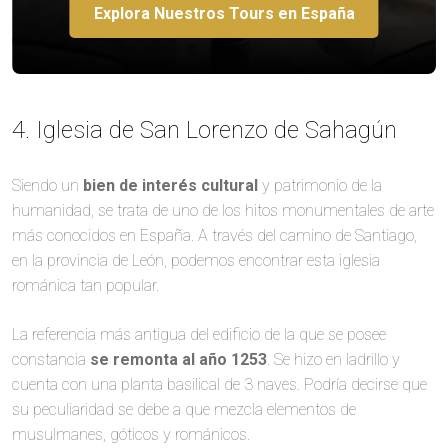
Explora Nuestros Tours en España
4. Iglesia de San Lorenzo de Sahagún
Siendo un
bien de interés cultural
y patrimonio de la
humanidad, se trata de uno de los hitos monumentales de arte
más conocidos en España. A través del camino de Santiago,
en la provincia de León, podemos encontrar esta iglesia
románica tan popular.
La referencia más antigua del edificio de la que se posee
constancia
se remonta al año 1253
. Se hizo en ladrillo y
cuenta con una planta basilical de 3 naves. Podría decirse que
su peculiaridad se debe a que mezcla elementos de
musulmanes, góticos y románicos.