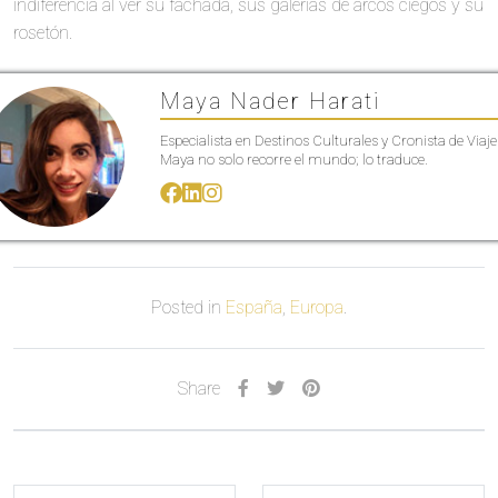
indiferencia al ver su fachada, sus galerías de arcos ciegos y su
rosetón.
Maya Nader Harati
Especialista en Destinos Culturales y Cronista de Viaje
Maya no solo recorre el mundo; lo traduce.
Posted in
España
,
Europa
.
Share