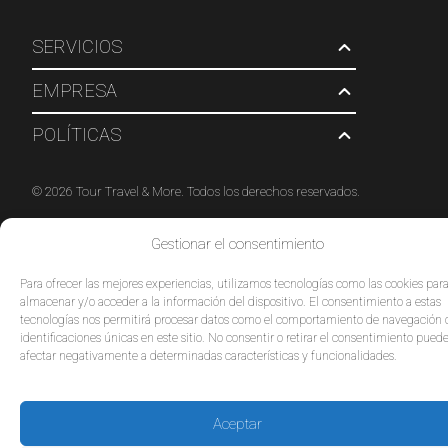
SERVICIOS
EMPRESA
POLÍTICAS
© 2026 Tour Travel & More. Todos los derechos reservados.
Gestionar el consentimiento
Para ofrecer las mejores experiencias, utilizamos tecnologías como las cookies par
almacenar y/o acceder a la información del dispositivo. El consentimiento a estas
tecnologías nos permitirá procesar datos como el comportamiento de navegación 
identificaciones únicas en este sitio. No consentir o retirar el consentimiento pued
afectar negativamente a determinadas características y funcionalidades.
Aceptar