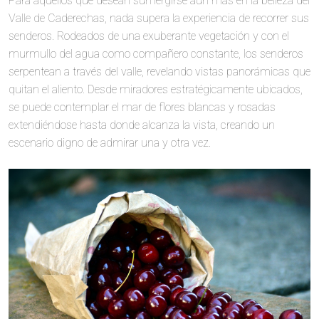
Para aquellos que desean sumergirse aún más en la belleza del
Valle de Caderechas, nada supera la experiencia de recorrer sus
senderos. Rodeados de una exuberante vegetación y con el
murmullo del agua como compañero constante, los senderos
serpentean a través del valle, revelando vistas panorámicas que
quitan el aliento. Desde miradores estratégicamente ubicados,
se puede contemplar el mar de flores blancas y rosadas
extendiéndose hasta donde alcanza la vista, creando un
escenario digno de admirar una y otra vez.