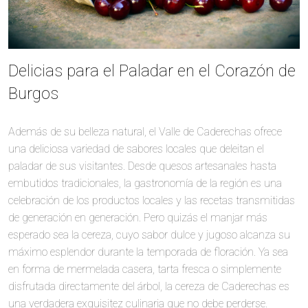
Delicias para el Paladar en el Corazón de
Burgos
Además de su belleza natural, el Valle de Caderechas ofrece
una deliciosa variedad de sabores locales que deleitan el
paladar de sus visitantes. Desde quesos artesanales hasta
embutidos tradicionales, la gastronomía de la región es una
celebración de los productos locales y las recetas transmitidas
de generación en generación. Pero quizás el manjar más
esperado sea la cereza, cuyo sabor dulce y jugoso alcanza su
máximo esplendor durante la temporada de floración. Ya sea
en forma de mermelada casera, tarta fresca o simplemente
disfrutada directamente del árbol, la cereza de Caderechas es
una verdadera exquisitez culinaria que no debe perderse.