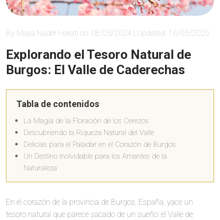
By Maya Nader Harati on 18/03/2024 | Updated: 16/05/2025
Explorando el Tesoro Natural de
Burgos: El Valle de Caderechas
Tabla de contenidos
La Magia de la Floración de los Cerezos
Descubriendo la Riqueza Natural del Valle
Delicias para el Paladar en el Corazón de Burgos
Un Destino Inolvidable para los Amantes de la
Naturaleza
En el corazón de la provincia de Burgos, España, yace un
tesoro natural que parece sacado de un sueño: el Valle de