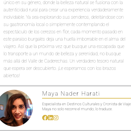
único en su género, donde la belleza natural se fusiona con la
autenticidad rural para crear una experiencia verdaderamente
inolvidable. Ya sea explorando sus senderos, deleitándose con
su gastronomía local o simplemente contemplando el
espectáculo de los cerezos en flor, cada momento pasado en
este paraíso burgalés deja una huella imborrable en el alma del
viajero. Así que la próxima vez que busque una escapada que
lo transporte a un mundo de belleza y serenidad, no busque
más allá del Valle de Caderechas. Un verdadero tesoro natural
que espera ser descubierto. ¡Le esperamos con los brazos
abiertos!
Maya Nader Harati
Especialista en Destinos Culturales y Cronista de Viaje
Maya no solo recorre el mundo; lo traduce.