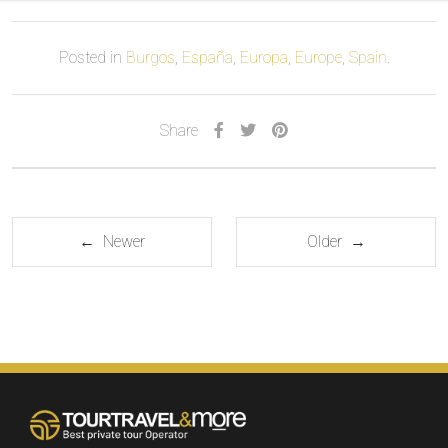
Posted in
Burgos
,
España
,
Europa
,
Europe
,
Spain
.
Share
← Newer
Older →