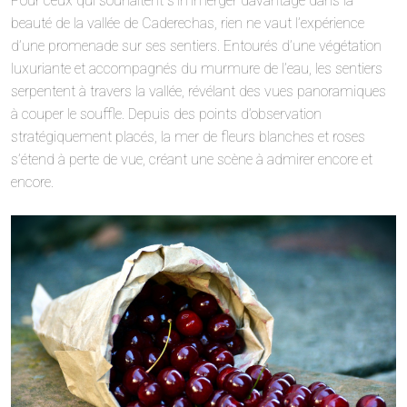
Pour ceux qui souhaitent s’immerger davantage dans la
beauté de la vallée de Caderechas, rien ne vaut l’expérience
d’une promenade sur ses sentiers. Entourés d’une végétation
luxuriante et accompagnés du murmure de l’eau, les sentiers
serpentent à travers la vallée, révélant des vues panoramiques
à couper le souffle. Depuis des points d’observation
stratégiquement placés, la mer de fleurs blanches et roses
s’étend à perte de vue, créant une scène à admirer encore et
encore.