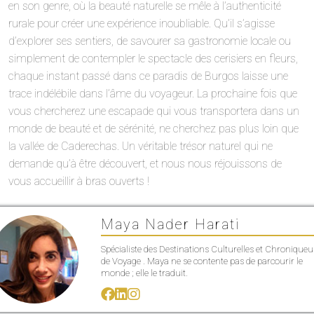
en son genre, où la beauté naturelle se mêle à l’authenticité
rurale pour créer une expérience inoubliable. Qu’il s’agisse
d’explorer ses sentiers, de savourer sa gastronomie locale ou
simplement de contempler le spectacle des cerisiers en fleurs,
chaque instant passé dans ce paradis de Burgos laisse une
trace indélébile dans l’âme du voyageur. La prochaine fois que
vous chercherez une escapade qui vous transportera dans un
monde de beauté et de sérénité, ne cherchez pas plus loin que
la vallée de Caderechas. Un véritable trésor naturel qui ne
demande qu’à être découvert, et nous nous réjouissons de
vous accueillir à bras ouverts !
Maya Nader Harati
Spécialiste des Destinations Culturelles et Chroniqueu
de Voyage . Maya ne se contente pas de parcourir le
monde ; elle le traduit.