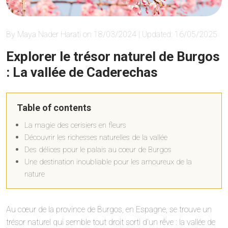
By Maya Nader Harati on 18/03/2024 | Updated: 16/05/2025
Explorer le trésor naturel de Burgos
: La vallée de Caderechas
Table of contents
La magie des cerisiers en fleurs
Découvrir les richesses naturelles de la vallée
Des délices pour le palais au cœur de Burgos
Une destination inoubliable pour les amoureux de la
nature
Au cœur de la province de Burgos, en Espagne, se trouve un
trésor naturel qui semble tout droit sorti d’un rêve : la vallée de