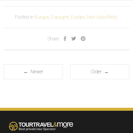
Posted in
Burgos
,
Espagne
,
Europe
,
Non classifié(e)
.
Share
← Newer
Older →