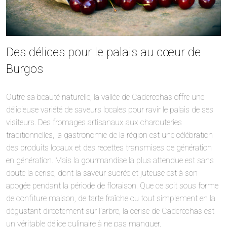
Des délices pour le palais au cœur de
Burgos
Outre sa beauté naturelle, la vallée de Caderechas offre une
délicieuse variété de saveurs locales pour ravir le palais de ses
visiteurs. Des fromages artisanaux aux charcuteries
traditionnelles, la gastronomie de la région est une célébration
des produits locaux et des recettes transmises de génération
en génération. Mais la gourmandise la plus attendue est sans
doute la cerise, dont la saveur sucrée et juteuse est à son
apogée pendant la période de floraison. Que ce soit sous forme
de confiture maison, de tarte fraîche ou tout simplement en la
dégustant directement sur l’arbre, la cerise de Caderechas est
un véritable délice culinaire à ne pas manquer.