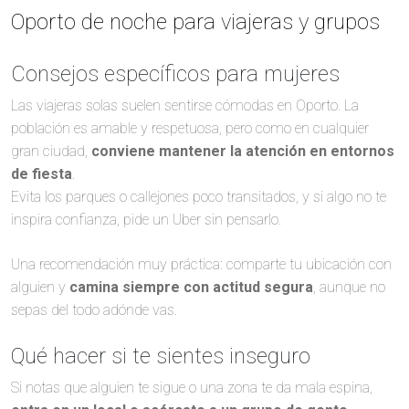
Oporto de noche para viajeras y grupos
Consejos específicos para mujeres
Las viajeras solas suelen sentirse cómodas en Oporto. La
población es amable y respetuosa, pero como en cualquier
gran ciudad,
conviene mantener la atención en entornos
de fiesta
.
Evita los parques o callejones poco transitados, y si algo no te
inspira confianza, pide un Uber sin pensarlo.
Una recomendación muy práctica: comparte tu ubicación con
alguien y
camina siempre con actitud segura
, aunque no
sepas del todo adónde vas.
Qué hacer si te sientes inseguro
Si notas que alguien te sigue o una zona te da mala espina,