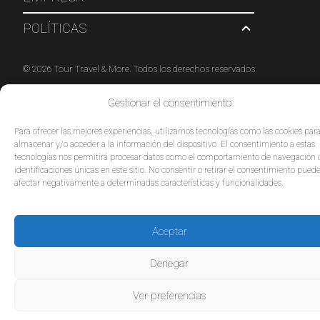
POLÍTICAS
© 2026 Tour Travel & More. Todos los derechos reservados.
Gestionar el consentimiento
Para ofrecer las mejores experiencias, utilizamos tecnologías como las cookies par
almacenar y/o acceder a la información del dispositivo. El consentimiento a estas
tecnologías nos permitirá procesar datos como el comportamiento de navegación 
identificaciones únicas en este sitio. No consentir o retirar el consentimiento pued
afectar negativamente a determinadas características y funcionalidades.
Aceptar
Denegar
Ver preferencias