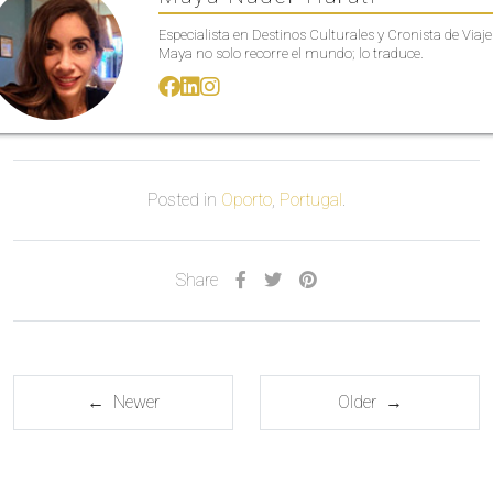
Especialista en Destinos Culturales y Cronista de Viaje
Maya no solo recorre el mundo; lo traduce.
Posted in
Oporto
,
Portugal
.
Share
← Newer
Older →