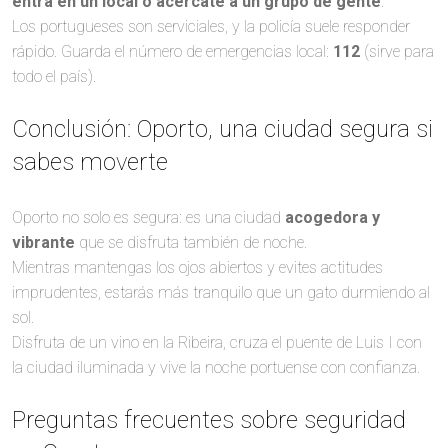
entra en un local o acércate a un grupo de gente
.
Los portugueses son serviciales, y la policía suele responder
rápido. Guarda el número de emergencias local:
112
(sirve para
todo el país).
Conclusión: Oporto, una ciudad segura si
sabes moverte
Oporto no solo es segura: es una ciudad
acogedora y
vibrante
que se disfruta también de noche.
Mientras mantengas los ojos abiertos y evites actitudes
imprudentes, estarás más tranquilo que un gato durmiendo al
sol.
Disfruta de un vino en la Ribeira, cruza el puente de Luis I con
la ciudad iluminada y vive la noche portuense con confianza.
Preguntas frecuentes sobre seguridad