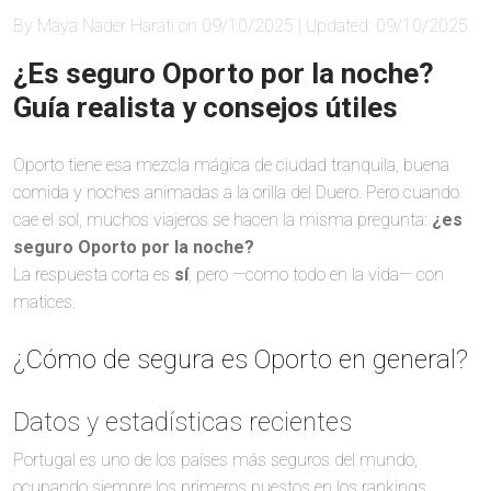
By Maya Nader Harati on 09/10/2025 | Updated: 09/10/2025
¿Es seguro Oporto por la noche?
Guía realista y consejos útiles
Oporto tiene esa mezcla mágica de ciudad tranquila, buena
comida y noches animadas a la orilla del Duero. Pero cuando
cae el sol, muchos viajeros se hacen la misma pregunta:
¿es
seguro Oporto por la noche?
La respuesta corta es
sí
, pero —como todo en la vida— con
matices.
¿Cómo de segura es Oporto en general?
Datos y estadísticas recientes
Portugal es uno de los países más seguros del mundo,
ocupando siempre los primeros puestos en los rankings