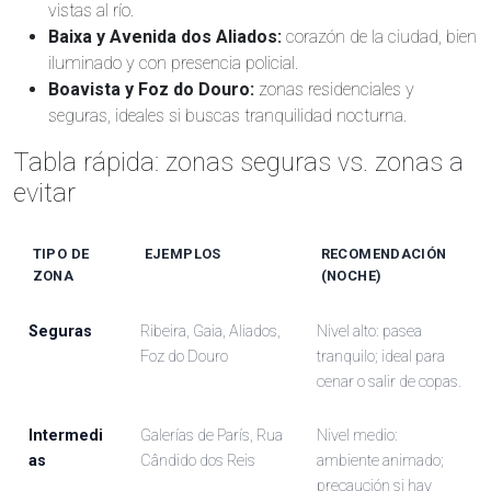
vistas al río.
Baixa y Avenida dos Aliados:
corazón de la ciudad, bien
iluminado y con presencia policial.
Boavista y Foz do Douro:
zonas residenciales y
seguras, ideales si buscas tranquilidad nocturna.
Tabla rápida: zonas seguras vs. zonas a
evitar
TIPO DE
EJEMPLOS
RECOMENDACIÓN
ZONA
(NOCHE)
Seguras
Ribeira, Gaia, Aliados,
Nivel alto: pasea
Foz do Douro
tranquilo; ideal para
cenar o salir de copas.
Intermedi
Galerías de París, Rua
Nivel medio:
as
Cândido dos Reis
ambiente animado;
precaución si hay