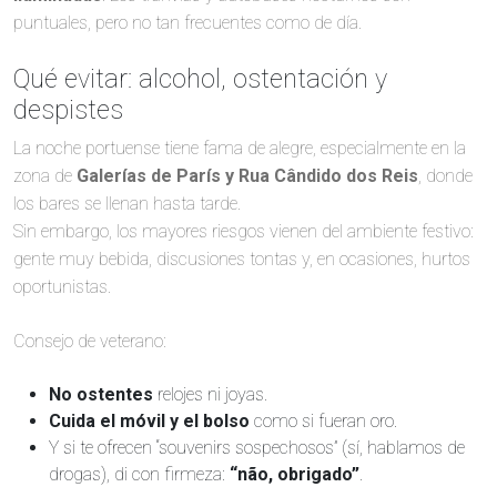
puntuales, pero no tan frecuentes como de día.
Qué evitar: alcohol, ostentación y
despistes
La noche portuense tiene fama de alegre, especialmente en la
zona de
Galerías de París y Rua Cândido dos Reis
, donde
los bares se llenan hasta tarde.
Sin embargo, los mayores riesgos vienen del ambiente festivo:
gente muy bebida, discusiones tontas y, en ocasiones, hurtos
oportunistas.
Consejo de veterano:
No ostentes
relojes ni joyas.
Cuida el móvil y el bolso
como si fueran oro.
Y si te ofrecen “souvenirs sospechosos” (sí, hablamos de
drogas), di con firmeza:
“não, obrigado”
.