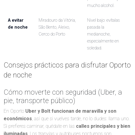
mucho alcohol.
A evitar
Miradouro da Vitória,
Nivel bajo: evítalas
de noche
São Bento, Aleixo,
pasada la
Cerco do Porto
medianoche,
especialmente en
soledad.
Consejos prácticos para disfrutar Oporto
de noche
Cómo moverte con seguridad (Uber, a
pie, transporte público)
En Oporto
Uber y Bolt funcionan de maravilla y son
económicos
, así que si vuelves tarde, no lo dudes: llama uno.
Si prefieres caminar, quédate en las
calles principales y bien
iluminadas
. Los tranvías y autobuses nocturnos son