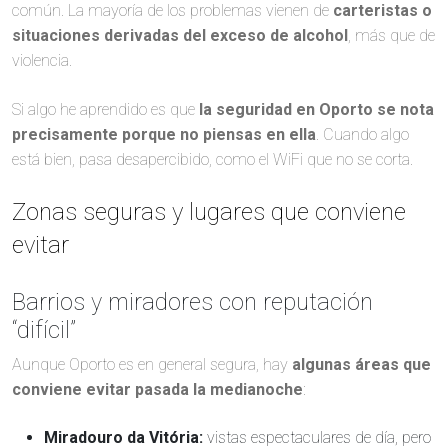
común. La mayoría de los problemas vienen de
carteristas o
situaciones derivadas del exceso de alcohol
, más que de
violencia.
Si algo he aprendido es que
la seguridad en Oporto se nota
precisamente porque no piensas en ella
. Cuando algo
está bien, pasa desapercibido, como el WiFi que no se corta.
Zonas seguras y lugares que conviene
evitar
Barrios y miradores con reputación
“difícil”
Aunque Oporto es en general segura, hay
algunas áreas que
conviene evitar pasada la medianoche
:
Miradouro da Vitória:
vistas espectaculares de día, pero