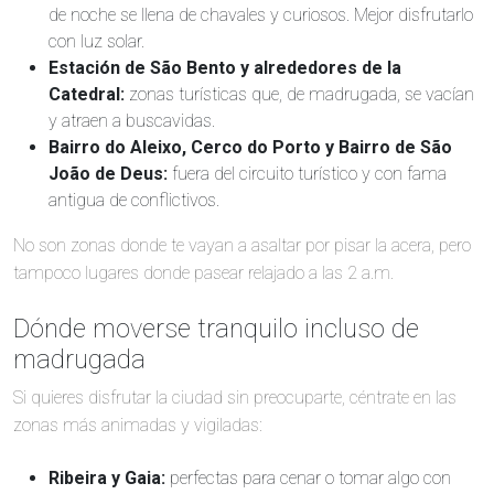
de noche se llena de chavales y curiosos. Mejor disfrutarlo
con luz solar.
Estación de São Bento y alrededores de la
Catedral:
zonas turísticas que, de madrugada, se vacían
y atraen a buscavidas.
Bairro do Aleixo, Cerco do Porto y Bairro de São
João de Deus:
fuera del circuito turístico y con fama
antigua de conflictivos.
No son zonas donde te vayan a asaltar por pisar la acera, pero
tampoco lugares donde pasear relajado a las 2 a.m.
Dónde moverse tranquilo incluso de
madrugada
Si quieres disfrutar la ciudad sin preocuparte, céntrate en las
zonas más animadas y vigiladas:
Ribeira y Gaia:
perfectas para cenar o tomar algo con