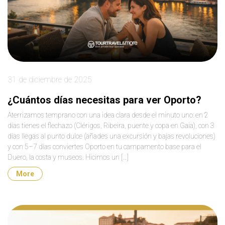
31 de diciembre de 2025
¿Cuántos días necesitas para ver Oporto?
Aterrizamos temprano con una idea clara desde el minuto uno: en 2
días tienes el flechazo (Clérigos, Ribeira, puente y copa en Gaia), con 3
días llegas al punto dulce (añades una excursión y bajas revoluciones)
y con 5–7 días conviertes Oporto en tu campamento base para el
Duero, la costa y museos. Hicimos un […]
More