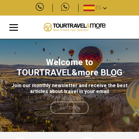
ES
Welcome to
TOURTRAVEL&m
o
re
BL
O
G
Join our monthly newsletter and receive the best
articles about travel in your email
Join today