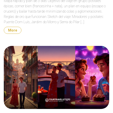
Mapa rápido y plan de 3 días Objetivo del viaje en grupo: postales
épicas, comer bien (francesinha + nata), un plan en equipo (escape o
crucero) y bailar hasta tarde minimizando colas y aglomeraciones.
Reglas de oro que funcionan: Sketch del viaje: Miradores y postales:
Puente Dom Luís, Jardim do Morro y Serra do Pilar […]
More