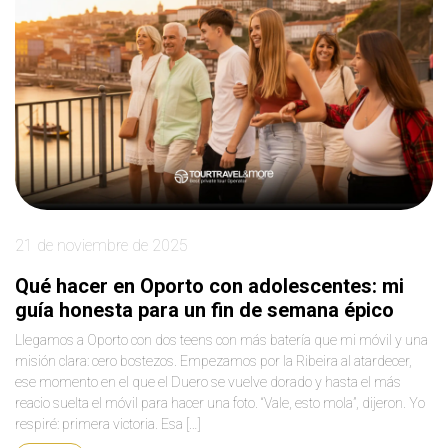
21 de noviembre de 2025
Qué hacer en Oporto con adolescentes: mi
guía honesta para un fin de semana épico
Llegamos a Oporto con dos teens con más batería que mi móvil y una
misión clara: cero bostezos. Empezamos por la Ribeira al atardecer,
ese momento en el que el Duero se vuelve dorado y hasta el más
reacio suelta el móvil para hacer una foto. “Vale, esto mola”, dijeron. Yo
respiré: primera victoria. Esa […]