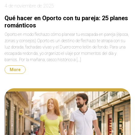
4 de noviembre de 2025
Qué hacer en Oporto con tu pareja: 25 planes
románticos
Oporto en modo flechazo: cómo planear tu escapada en pareja (época,
zonas y consejos) Oporto es un destino de flechazo: te atrapa con su
luz dorada, fachadas vivas y el Duero como telón de fondo. Para una
escapada redonda, yo organizo el viaje por momentos del día y
barrios. Por la mañana, casco histórico a […]
More