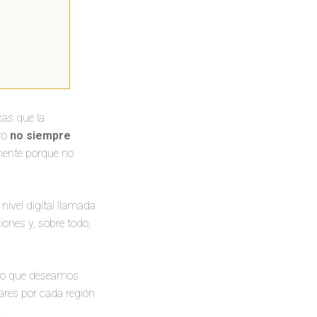
cas que la
ero
no siempre
mente porque no
nivel digital llamada
ciones y, sobre todo,
fico que deseamos
ares por cada región
.