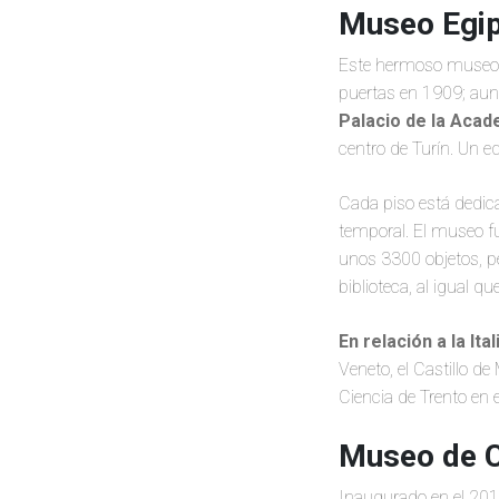
Museo Egip
Este hermoso museo es
puertas en 1909; aun
Palacio de la Acad
centro de Turín. Un e
Cada piso está dedica
temporal. El museo 
unos 3300 objetos, p
biblioteca, al igual 
En relación a la Ita
Veneto, el Castillo d
Ciencia de Trento en e
Museo de C
Inaugurado en el 2013