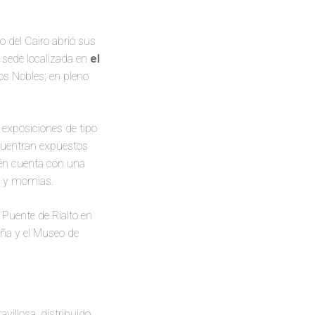
 del Cairo abrió sus
 sede localizada en
el
los Nobles; en pleno
 exposiciones de tipo
cuentran expuestos
én cuenta con una
os y momias.
 Puente de Rialto en
maña y el Museo de
villosa, distribuido