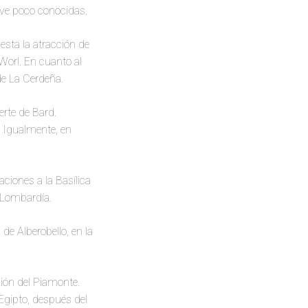
ive poco conocidas.
sta la atracción de
Worl. En cuanto al
 de La Cerdeña.
erte de Bard.
. Igualmente, en
iones a la Basílica
a Lombardía.
de Alberobello, en la
gión del Piamonte.
gipto, después del