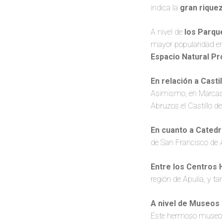
indica la
gran riquez
A nivel de
los Parqu
mayor popularidad en 
Espacio Natural Pr
En relación a Casti
Asimismo, en Marcas e
Abruzos el Castillo de
En cuanto a Catedr
de San Francisco de A
Entre los Centros 
región de Apulia, y t
A nivel de Museos
Este hermoso museo c