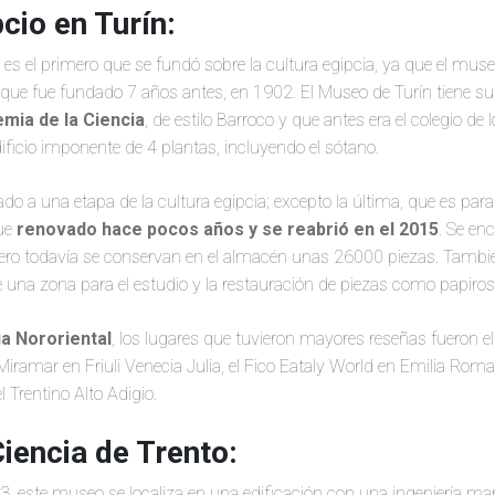
cio en Turín:
 el primero que se fundó sobre la cultura egipcia, ya que el museo
que fue fundado 7 años antes, en 1902. El Museo de Turín tiene su
emia de la Ciencia
, de estilo Barroco y que antes era el colegio de 
dificio imponente de 4 plantas, incluyendo el sótano.
do a una etapa de la cultura egipcia; excepto la última, que es para
fue
renovado hace pocos años y se reabrió en el 2015
. Se en
ero todavía se conservan en el almacén unas 26000 piezas. Tambi
que una zona para el estudio y la restauración de piezas como papir
lia Nororiental
, los lugares que tuvieron mayores reseñas fueron el
e Miramar en Friuli Venecia Julia, el Fico Eataly World en Emilia Ro
l Trentino Alto Adigio.
iencia de Trento:
, este museo se localiza en una edificación con una ingeniería mara