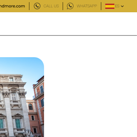
CALL US
WHATSAPP
ES