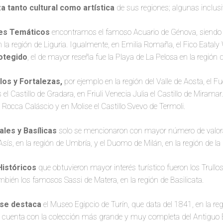
a tanto cultural como artística
de sus regiones; algunas inclus
es Temáticos
encontramos el famoso Acuario de Génova, siendo e
la región de Liguria. Igualmente, en Emilia Romaña, el Fico Eataly 
otegido
, el de mayor reseña fue la Playa de La Pelosa en la región
llos y Fortalezas,
por ejemplo en la región del Valle de Aosta, el Fu
l Castillo de Gradara, en Friuli Venecia Julia el Castillo de Miramar
 Rocca Caláscio y en Molise el Castillo Svevo de Termoli.
ales y Basílicas
solo se mencionaron con mayor número de valorac
sís, en la región de Umbría, y el Duomo de Milán, en la región de l
Históricos
que obtuvieron mayor interés turístico fueron los Trullos 
ambién los famosos Sassi de Matera, en la región de Basilicata.
 se destaca
el Museo Egipcio de Turín, que data del 1841, en la re
uenta con la colección más grande y muy completa del Antiguo E