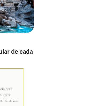
ular de cada
a Italia:
ologías:
inistrativas: