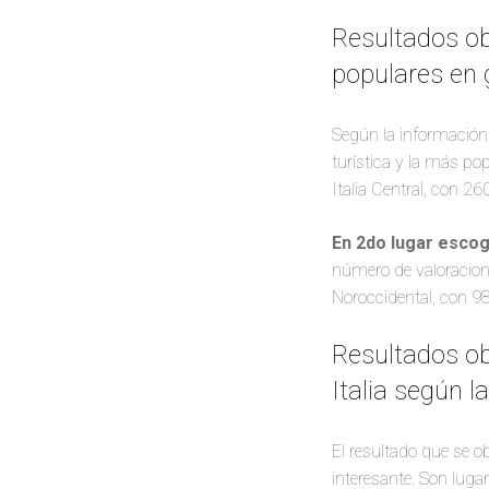
Resultados ob
populares en g
Según la información
turística y la más pop
Italia Central, con 26
En 2do lugar escog
número de valoracione
Noroccidental, con 98
Resultados ob
Italia según la
El resultado que se o
interesante. Son luga