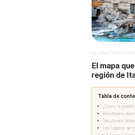
By Maya Nader Harat
El mapa que 
región de Ita
Tabla de cont
¿Cómo la platafo
Resultados obteni
Resultados obteni
Los lugares de m