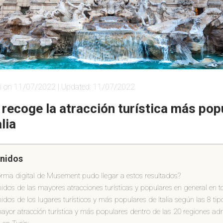
i on 11/07/2022 | Updated: 11/07/2022
recoge la atracción turística más pop
lia
enidos
rma digital de Musement pudo llegar a estos resultados?
dos de las mayores atracciones turísticas y populares en general en tod
dos de los lugares turísticos y más populares de Italia según las 8 tip
ayor atracción turística y más populares dentro de las 20 regiones adm