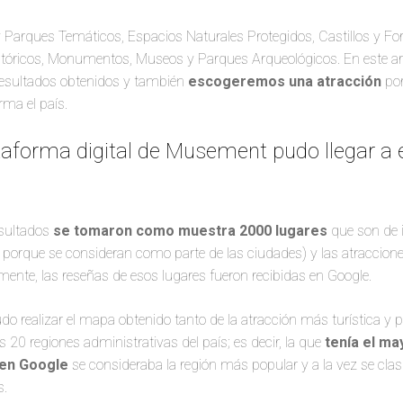
 Parques Temáticos, Espacios Naturales Protegidos, Castillos y For
istóricos, Monumentos, Museos y Parques Arqueológicos. En este ar
esultados obtenidos y también
escogeremos una atracción
por
rma el país.
aforma digital de Musement pudo llegar a 
esultados
se tomaron como muestra 2000 lugares
que son de i
as porque se consideran como parte de las ciudades) y las atracci
rmente, las reseñas de esos lugares fueron recibidas en Google.
o realizar el mapa obtenido tanto de la atracción más turística y po
 20 regiones administrativas del país; es decir, la que
tenía el ma
en Google
se consideraba la región más popular y a la vez se clas
s.