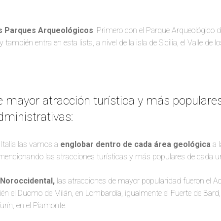
os Parques Arqueológicos
. Primero con el Parque Arqueológico 
también entra en esta lista, a nivel de la isla de Sicilia, el Valle de 
e mayor atracción turística y más populares
dministrativas:
Italia las vamos a
englobar dentro de cada área geológica
a l
mencionando las atracciones turísticas y más populares de cada u
a Noroccidental,
las atracciones de mayor popularidad fueron el A
bién el Duomo de Milán, en Lombardía, igualmente el Fuerte de Bard, 
urín, en el Piamonte.