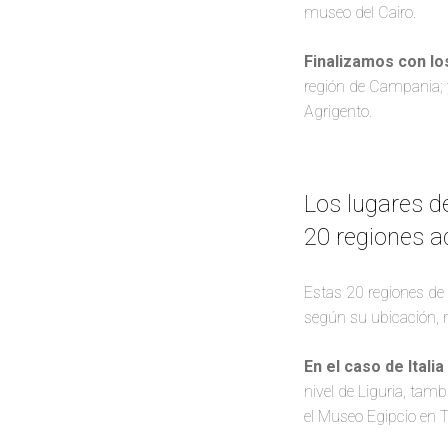
museo del Cairo.
Finalizamos con l
región de Campania; y 
Agrigento.
Los lugares d
20 regiones a
Estas 20 regiones de 
según su ubicación, 
En el caso de Itali
nivel de Liguria, tam
el Museo Egipcio en T