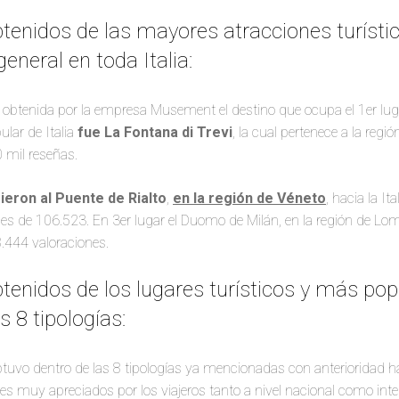
tenidos de las mayores atracciones turísti
eneral en toda Italia:
 obtenida por la empresa Musement el destino que ocupa el 1er lug
ular de Italia
fue La Fontana di Trevi
, la cual pertenece a la regió
0 mil reseñas.
ieron al Puente de Rialto
,
en la región de Véneto
, hacia la It
s de 106.523. En 3er lugar el Duomo de Milán, en la región de Lomb
.444 valoraciones.
tenidos de los lugares turísticos y más pop
s 8 tipologías:
btuvo dentro de las 8 tipologías ya mencionadas con anterioridad 
res muy apreciados por los viajeros tanto a nivel nacional como inter