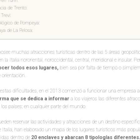
en Turín:
cia de Trento:
 Trevi:
lógico de Pompeya:
aya de La Pelosa:
 posee muchas atracciones turísticas dentro de las 5 áreas geopolíti
 la Italia nororiental, noroccidental, central, meridional e insular. P
ocer todos
esos lugares,
bien sea por falta de tiempo o simple
orientación.
 estas dificultades, en el 2013 comenzó a funcionar una empresa a 
rma que se dedica a informar
a los viajeros las diferentes atrac
los países; en cualquier parte del mundo.
pueden reservar las actividades y atracciones de un destino especí
e Italia, han elaborado un mapa de los lugares turísticos más popul
idas dentro de
20 enclaves y abarcan 8 tipologías diferentes