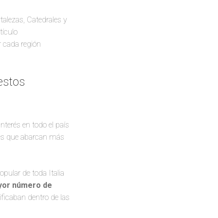
talezas, Catedrales y
tículo
 cada región
estos
nterés en todo el país
ones que abarcan más
pular de toda Italia
yor número de
ificaban dentro de las