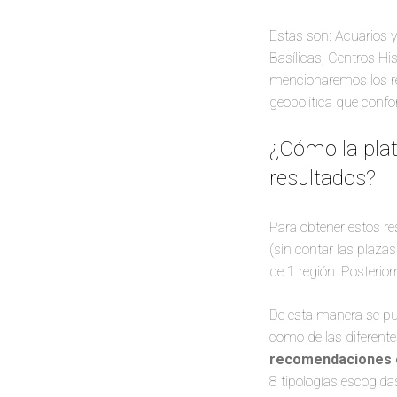
Estas son: Acuarios y
Basílicas, Centros H
mencionaremos los r
geopolítica que confo
¿Cómo la plat
resultados?
Para obtener estos r
(sin contar las plaz
de 1 región. Posterio
De esta manera se pud
como de las diferentes
recomendaciones 
8 tipologías escogida