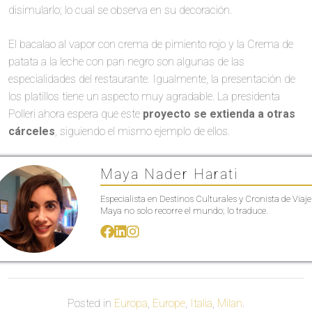
disimularlo; lo cual se observa en su decoración.
El bacalao al vapor con crema de pimiento rojo y la Crema de
patata a la leche con pan negro son algunas de las
especialidades del restaurante. Igualmente, la presentación de
los platillos tiene un aspecto muy agradable. La presidenta
Polleri ahora espera que este
proyecto se extienda a otras
cárceles
, siguiendo el mismo ejemplo de ellos.
Maya Nader Harati
Especialista en Destinos Culturales y Cronista de Viaje
Maya no solo recorre el mundo; lo traduce.
Posted in
Europa
,
Europe
,
Italia
,
Milan
.