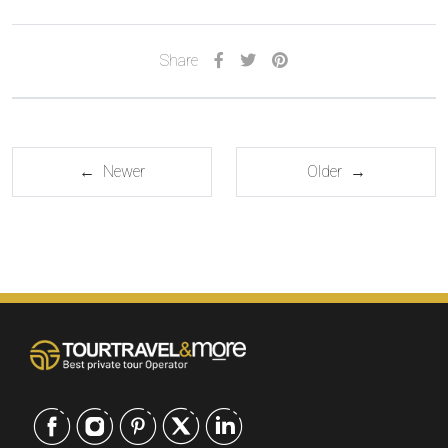
Share
← Newer
Older →