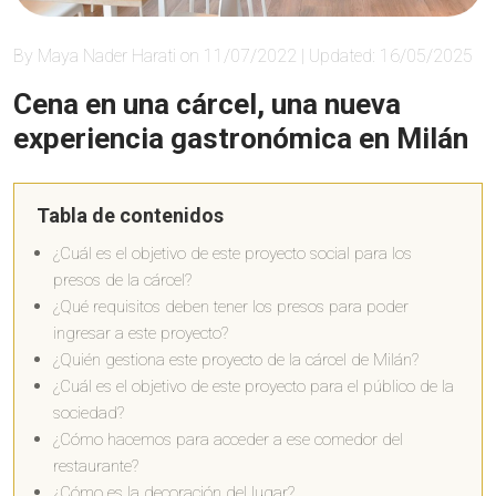
By Maya Nader Harati on 11/07/2022 | Updated: 16/05/2025
Cena en una cárcel, una nueva
experiencia gastronómica en Milán
Tabla de contenidos
¿Cuál es el objetivo de este proyecto social para los
presos de la cárcel?
¿Qué requisitos deben tener los presos para poder
ingresar a este proyecto?
¿Quién gestiona este proyecto de la cárcel de Milán?
¿Cuál es el objetivo de este proyecto para el público de la
sociedad?
¿Cómo hacemos para acceder a ese comedor del
restaurante?
¿Cómo es la decoración del lugar?