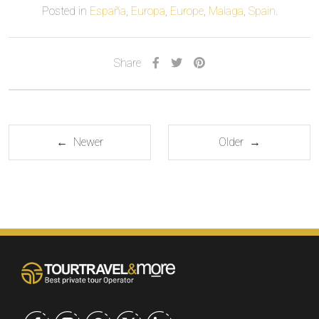
Posted in
España
,
Europa
,
Europe
,
Malaga
,
Spain
.
Share
← Newer
Older →