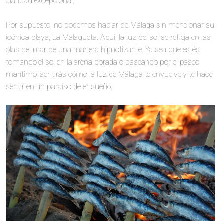
claridad excepcional.
Por supuesto, no podemos hablar de Málaga sin mencionar su
icónica playa, La Malagueta. Aquí, la luz del sol se refleja en las
olas del mar de una manera hipnotizante. Ya sea que estés
tomando el sol en la arena dorada o paseando por el paseo
marítimo, sentirás cómo la luz de Málaga te envuelve y te hace
sentir en un paraíso de ensueño.