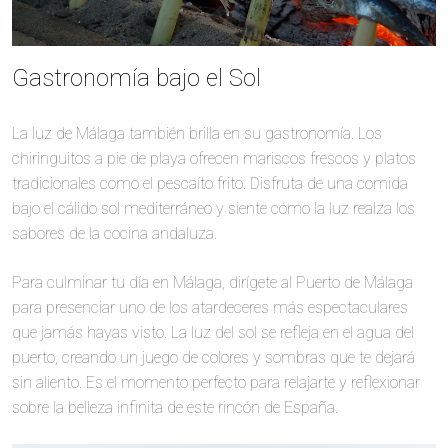
Gastronomía bajo el Sol
La luz de Málaga también brilla en su gastronomía. Los
chiringuitos a pie de playa ofrecen mariscos frescos y platos
tradicionales como el pescaíto frito. Disfruta de una comida
bajo el cálido sol mediterráneo y siente cómo la luz realza los
sabores de la cocina andaluza.
Para culminar tu día en Málaga, dirígete al Puerto de Málaga
para presenciar uno de los atardeceres más espectaculares
que jamás hayas visto. La luz del sol se refleja en el agua del
puerto, creando un juego de colores y sombras que te dejará
sin aliento. Es el momento perfecto para relajarte y reflexionar
sobre la belleza infinita de este rincón de España.