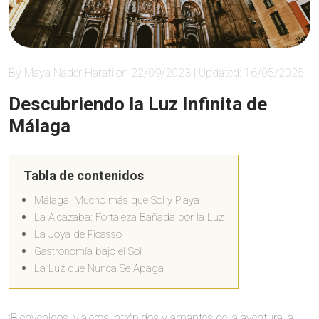
By Maya Nader Harati on 22/09/2023 | Updated: 16/05/2025
Descubriendo la Luz Infinita de
Málaga
Tabla de contenidos
Málaga: Mucho más que Sol y Playa
La Alcazaba: Fortaleza Bañada por la Luz
La Joya de Picasso
Gastronomía bajo el Sol
La Luz que Nunca Se Apaga
¡Bienvenidos, viajeros intrépidos y amantes de la aventura, a