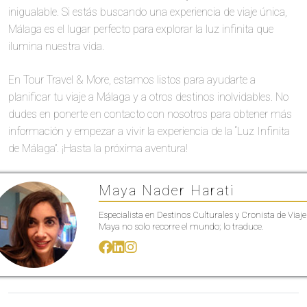
inigualable. Si estás buscando una experiencia de viaje única,
Málaga es el lugar perfecto para explorar la luz infinita que
ilumina nuestra vida.
En Tour Travel & More, estamos listos para ayudarte a
planificar tu viaje a Málaga y a otros destinos inolvidables. No
dudes en ponerte en contacto con nosotros para obtener más
información y empezar a vivir la experiencia de la “Luz Infinita
de Málaga”. ¡Hasta la próxima aventura!
Maya Nader Harati
Especialista en Destinos Culturales y Cronista de Viaje
Maya no solo recorre el mundo; lo traduce.