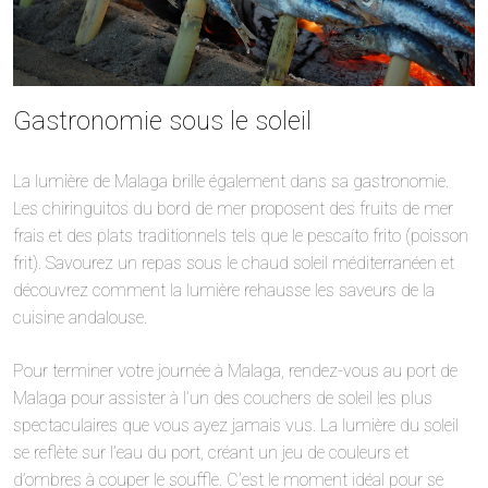
Gastronomie sous le soleil
La lumière de Malaga brille également dans sa gastronomie.
Les chiringuitos du bord de mer proposent des fruits de mer
frais et des plats traditionnels tels que le pescaíto frito (poisson
frit). Savourez un repas sous le chaud soleil méditerranéen et
découvrez comment la lumière rehausse les saveurs de la
cuisine andalouse.
Pour terminer votre journée à Malaga, rendez-vous au port de
Malaga pour assister à l’un des couchers de soleil les plus
spectaculaires que vous ayez jamais vus. La lumière du soleil
se reflète sur l’eau du port, créant un jeu de couleurs et
d’ombres à couper le souffle. C’est le moment idéal pour se