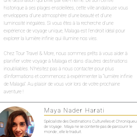
une destination qui brille par elle-même. De son centre
historique à ses plages ensoleillées, cette ville andalouse vous
enveloppera d’une atmosphère d’une beauté et d’une
luminosité inégalées. Si vous êtes à la recherche d’une
expérience de voyage unique, Malaga est l’endroit idéal pour
explorer la lumière infinie qui illumine nos vies.
Chez Tour Travel & More, nous sommes prêts à vous aider à
planifier votre voyage à Malaga et dans d’autres destinations
inoubliables. N’hésitez pas à nous contacter pour plus
d’informations et commencez à expérimenter la “lumière infinie
de Malaga”. Au plaisir de vous voir lors de votre prochaine
aventure !
Maya Nader Harati
Spécialiste des Destinations Culturelles et Chroniqueu
de Voyage . Maya ne se contente pas de parcourir le
monde ; elle le traduit.