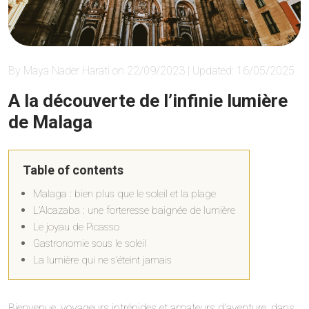
By Maya Nader Harati on 22/09/2023 | Updated: 16/05/2025
A la découverte de l’infinie lumière
de Malaga
Table of contents
Malaga : bien plus que le soleil et la plage
L’Alcazaba : une forteresse baignée de lumière
Le joyau de Picasso
Gastronomie sous le soleil
La lumière qui ne s’éteint jamais
Bienvenue, voyageurs intrépides et amateurs d’aventure, dans