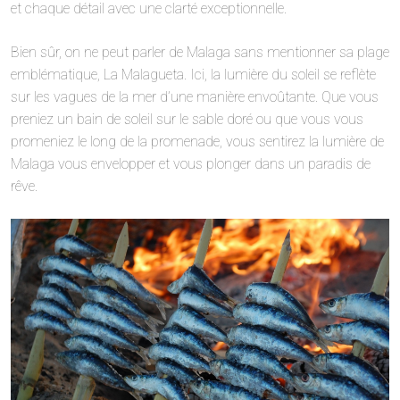
et chaque détail avec une clarté exceptionnelle.
Bien sûr, on ne peut parler de Malaga sans mentionner sa plage
emblématique, La Malagueta. Ici, la lumière du soleil se reflète
sur les vagues de la mer d’une manière envoûtante. Que vous
preniez un bain de soleil sur le sable doré ou que vous vous
promeniez le long de la promenade, vous sentirez la lumière de
Malaga vous envelopper et vous plonger dans un paradis de
rêve.