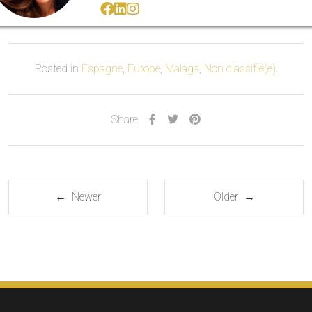
Posted in
Espagne
,
Europe
,
Malaga
,
Non classifié(e)
.
Share
← Newer
Older →