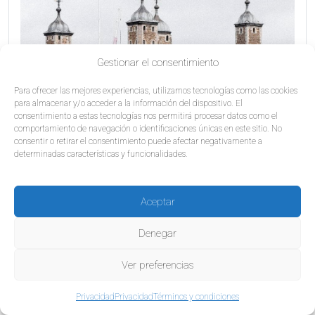
Gestionar el consentimiento
Para ofrecer las mejores experiencias, utilizamos tecnologías como las cookies
para almacenar y/o acceder a la información del dispositivo. El
consentimiento a estas tecnologías nos permitirá procesar datos como el
comportamiento de navegación o identificaciones únicas en este sitio. No
consentir o retirar el consentimiento puede afectar negativamente a
determinadas características y funcionalidades.
Tour privado a pie de la Torre de
Londres
Aceptar
Desde 95£
Denegar
Descubre en un tour privado de 2 horas a la
fascinante Torre de Londres, el castillo medieval
Ver preferencias
que ha albergado a algunos de los prisioneros más
famosos de Inglaterra como Ana Bolena y Guy
Privacidad
Privacidad
Términos y condiciones
Fawkes. Además, es el lugar en el cual están
algunas de las invaluables joyas de la...
Leer más