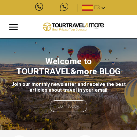
ES
Welcome to
TOURTRAVEL&m
o
re
BL
O
G
Join our monthly newsletter and receive the best
articles about travel in your email
Join today