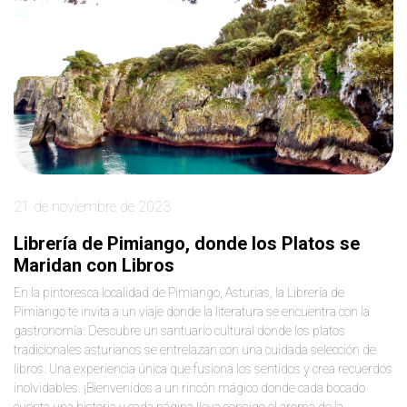
21 de noviembre de 2023
Librería de Pimiango, donde los Platos se
Maridan con Libros
En la pintoresca localidad de Pimiango, Asturias, la Librería de
Pimiango te invita a un viaje donde la literatura se encuentra con la
gastronomía. Descubre un santuario cultural donde los platos
tradicionales asturianos se entrelazan con una cuidada selección de
libros. Una experiencia única que fusiona los sentidos y crea recuerdos
inolvidables. ¡Bienvenidos a un rincón mágico donde cada bocado