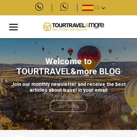
ES
Welcome to
TOURTRAVEL&m
o
re
BL
O
G
Join our monthly newsletter and receive the best
articles about travel in your email
Join today