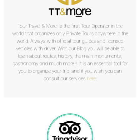
Tour Travel & More, is the first Tour Operator in the
world that organizes only Private Tours anywhere in the
world. Always with official tour guides and licensed
vehicles with driver. With our Blog you will be able to
learn about routes, history, the main monuments,
gastronomy and much more !! It is an essential tool for
you to organize your trip, and if you wish you can
consult our services
here
!