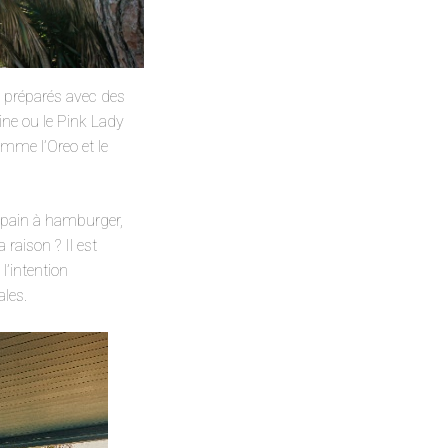
t préparés avec des
ine ou le Pink Lady
omme l’Oreo et le
e pain à hamburger,
raison ? Il est
’intention
ales.