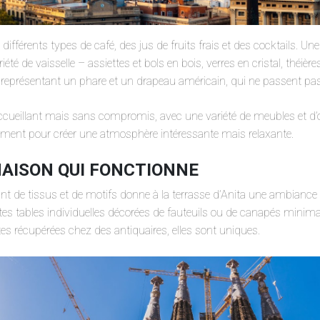
différents types de café, des jus de fruits frais et des cocktails. Un
iété de vaisselle – assiettes et bols en bois, verres en cristal, théièr
 représentant un phare et un drapeau américain, qui ne passent pa
accueillant mais sans compromis, avec une variété de meubles et d’ob
ement pour créer une atmosphère intéressante mais relaxante.
AISON QUI FONCTIONNE
nt de tissus et de motifs donne à la terrasse d’Anita une ambianc
es tables individuelles décorées de fauteuils ou de canapés minim
tes récupérées chez des antiquaires, elles sont uniques.