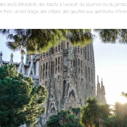
a des œufs Bénédicte, des toasts à l’avocat, du saumon ou du jambo
 thon, un bol d’açai, des crêpes, des gaufres aux garnitures infinie