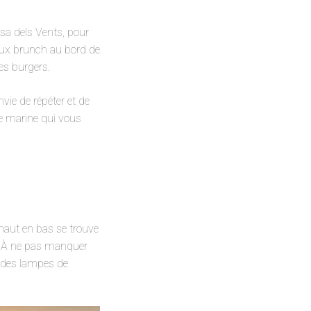
osa dels Vents, pour
eux brunch au bord de
res burgers.
vie de répéter et de
se marine qui vous
 haut en bas se trouve
r. À ne pas manquer
à des lampes de