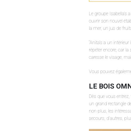
Le groupe Isabella’s a
ouvrir son nouvel ét
la mer, un jus de frui
“Anita’s a un intérie
répéter encore, car la
caresse le visage, mai
Vous pouvez également
LE BOIS OM
Dès que vous entrez, 
un grand rectangle de
non plus, les intéres
secours, d’autres, pl