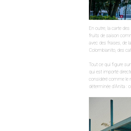
En outre, la carte d
fruits de saison comm
avec des fraises, de l
Colombianito, des caf
Tout ce qui figure su
qui est importé direc
considéré comme le m
déterminée d’Anita : o