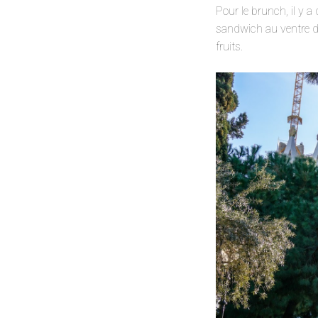
Pour le brunch, il y 
sandwich au ventre de
fruits.