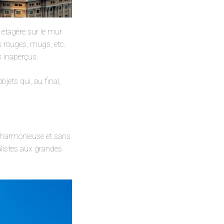
e étagère sur le mur
es rouges, mugs, etc.
s inaperçus.
jets qui, au final,
e harmonieuse et sans
alistes aux grandes