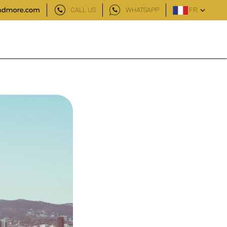
CALL US
WHATSAPP
FR