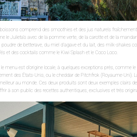
es boissons comprend des smoothies et des jus naturels fraîchemen
e le Julieta’s avec de la pomme verte, de la carotte et de la mandar
a poudre de betterave, du miel d’agave et du lait, des milk-shakes c
és et des cocktails comme le Kiwi Splash et le Coco Loco.
r le menu est d’origine locale, à quelques exceptions près, comme l
tement des États-Unis, ou le cheddar de Pitchfrok (Royaume-Uni). La 
eilleur au monde. Ces deux produits sont deux exemples clairs de l
ffrir à son public des recettes authentiques, exclusives et très origin