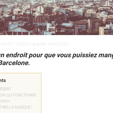
i on 01/11/2022 | Updated: 16/05/2025
 un endroit pour que vous puissiez man
Barcelone.
nts
RÉSENT
SON QUI FONCTIONNE
RUNCH
 PAS LA MUSIQUE !