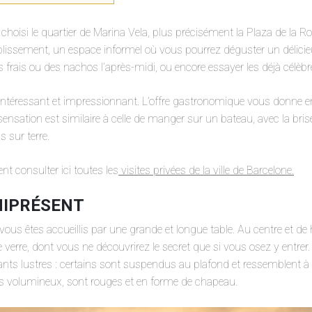
 choisi le quartier de Marina Vela, plus précisément la Plaza de la R
ablissement, un espace informel où vous pourrez déguster un délici
ts frais ou des nachos l’après-midi, ou encore essayer les déjà célèb
ur intéressant et impressionnant. L’offre gastronomique vous donne en
 sensation est similaire à celle de manger sur un bateau, avec la bri
s sur terre.
 consulter ici toutes les
visites privées de la ville de Barcelone.
NIPRÉSENT
vous êtes accueillis par une grande et longue table. Au centre et de
 verre, dont vous ne découvrirez le secret que si vous osez y entre
sants lustres : certains sont suspendus au plafond et ressemblent 
us volumineux, sont rouges et en forme de chapeau.