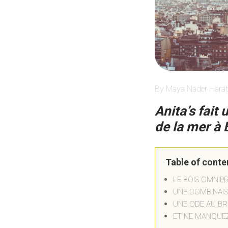
By Maya Nader Harat
Anita’s fait
de la mer à 
Table of conte
LE BOIS OMNIP
UNE COMBINAI
UNE ODE AU B
ET NE MANQUEZ