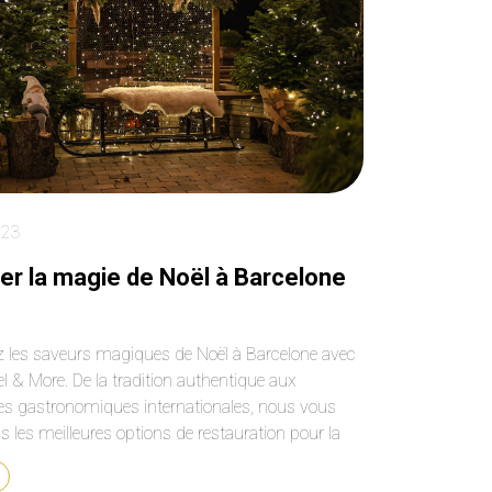
023
er la magie de Noël à Barcelone
 les saveurs magiques de Noël à Barcelone avec
l & More. De la tradition authentique aux
es gastronomiques internationales, nous vous
 les meilleures options de restauration pour la
stive 2023. Réservez dès maintenant et vivez une
 culinaire unique dans cette ville enchanteresse !