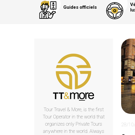
Vé
Guides officiels
lu
Tour Travel & More, is the first
Tour Operator in the world that
organizes only Private Tours
28/10
anywhere in the world. Always