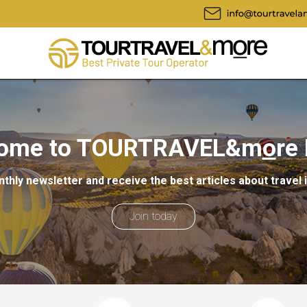
ome to TOURTRAVEL&m
o
re
thly newsletter and receive the best articles about travel 
Join today