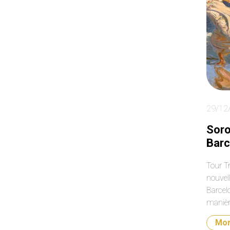
29/12
Soro
Bar
Tour Tr
nouvel
Barcel
manière
techno
Mo
artist