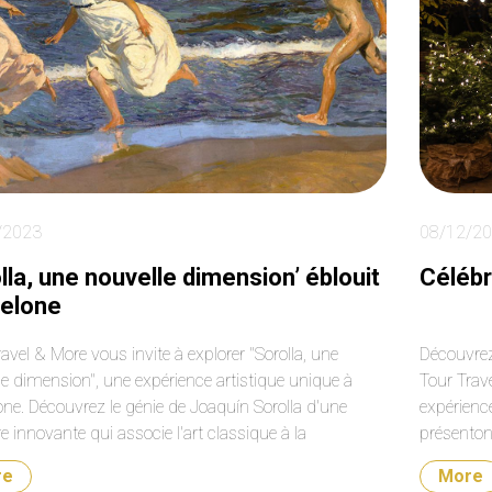
/2023
08/12/2
lla, une nouvelle dimension’ éblouit
Célébr
celone
avel & More vous invite à explorer "Sorolla, une
Découvrez
le dimension", une expérience artistique unique à
Tour Trave
one. Découvrez le génie de Joaquín Sorolla d'une
expérienc
 innovante qui associe l'art classique à la
présentons
logie la plus avancée. Plongez dans une oasis
saison fe
re
More
ique au cœur de Barcelone et vivez la magie de Sorolla
expérience