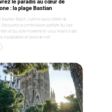
rez le paradis au cœur de
one : la plage Bastian
Bastian Beach, l'ultime oasis côtière de
. Découvrez la combinaison parfaite du luxe
néen et du style moderne en vous livrant à des
es inoubliables en bord de mer.