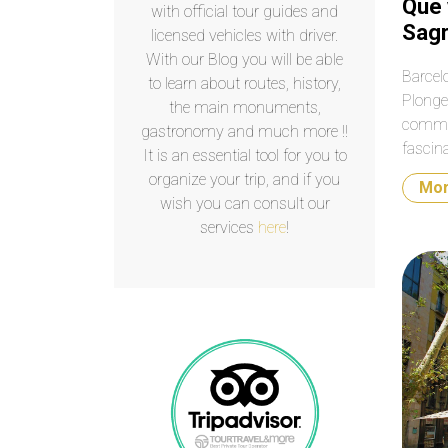
Que 
with official tour guides and
Sagr
licensed vehicles with driver.
With our Blog you will be able
Barcelo
to learn about routes, history,
Plongez
the main monuments,
comme 
gastronomy and much more !!
fascina
It is an essential tool for you to
médite
organize your trip, and if you
Mo
wish you can consult our
services
here
!