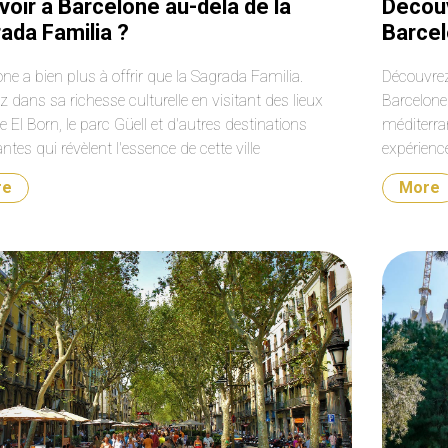
voir à Barcelone au-delà de la
Découv
ada Familia ?
Barcel
ne a bien plus à offrir que la Sagrada Familia.
Découvrez 
 dans sa richesse culturelle en visitant des lieux
Barcelone
El Born, le parc Güell et d'autres destinations
méditerra
ntes qui révèlent l'essence de cette ville
expérienc
rranéenne.
re
More