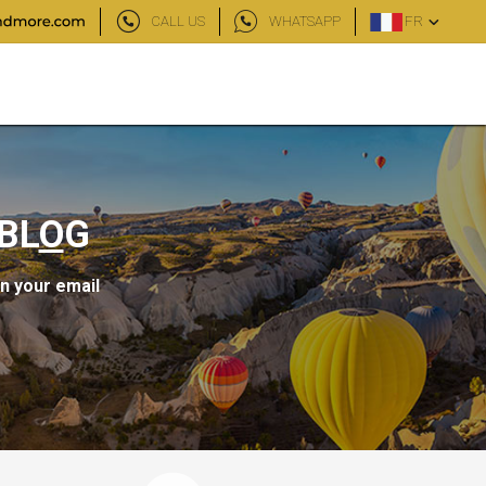
CALL US
WHATSAPP
FR
BL
O
G
in your email