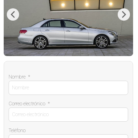
Previous
Next
Nombre
*
Correo electrónico
*
Teléfono