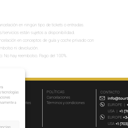
ncelación en ningún tipo de tickets o entradas.
s/servicios están sujetos a disponibilidad.
cancelación en conceptos de guía y coche privado con
embolso ni devolución.
io: No hay reembolso. Pago del 100%.
ara
MPRESA
POLÍTICAS
CONTACTO
s tecnologías
r qué elegirnos
Cancelaciones
aciones
ativamente a
eguntas frecuentes
Términos y condiciones
EUROPE
|
iliados
USA
|
rtners
EUROPE
og
USA
encias