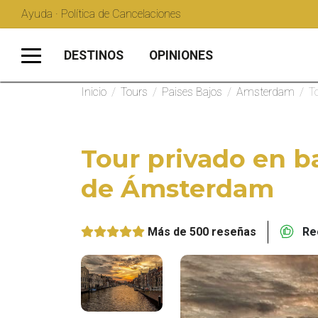
Ayuda · Política de Cancelaciones
DESTINOS
OPINIONES
Inicio
/
Tours
/
Paises Bajos
/
Amsterdam
/
T
Tour privado en b
de Ámsterdam
Más de 500 reseñas
Rec