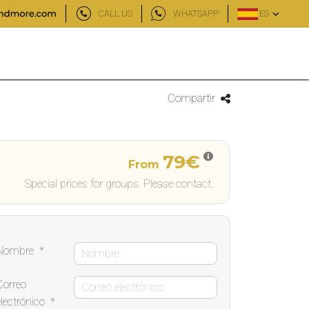
CALL US
WHATSAPP
ES
Compartir
79€
From
Special prices for groups. Please contact.
Nombre
*
Correo
electrónico
*