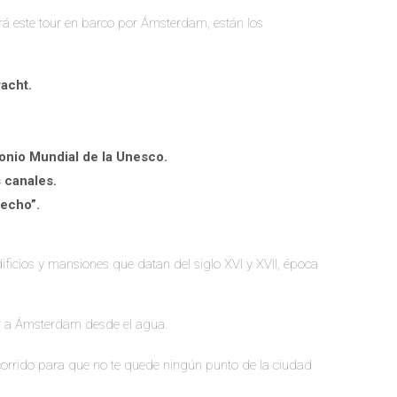
evará este tour en barco por Ámsterdam, están los
racht.
imonio Mundial de la Unesco.
s canales.
recho”.
ficios y mansiones que datan del siglo XVI y XVII, época
ar a Ámsterdam desde el agua.
corrido para que no te quede ningún punto de la ciudad