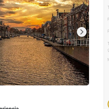
Next
eriencia