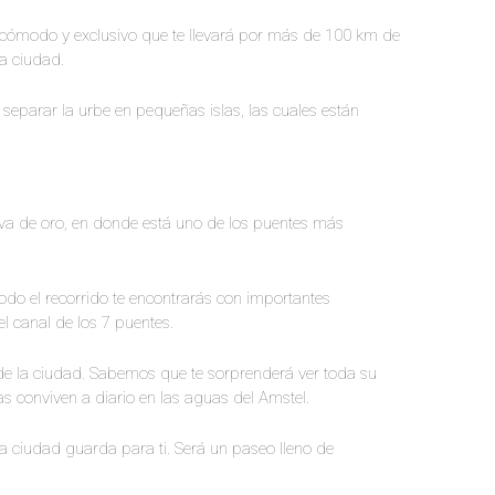
 cómodo y exclusivo que te llevará por más de 100 km de
sa ciudad.
eparar la urbe en pequeñas islas, las cuales están
curva de oro, en donde está uno de los puentes más
odo el recorrido te encontrarás con importantes
 canal de los 7 puentes.
e la ciudad.
Sabemos que te sorprenderá ver toda su
ias conviven a diario en las aguas del Amstel.
la ciudad guarda para ti. Será un paseo lleno de