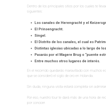
Dentro de los principales sitios por los cuales te ll
siguientes:
Los canales de Herengracht y el Keizersg
El Prinsengracht.
Singel.
El Distrito de los canales, el cual es Patr
Distintas iglesias ubicadas a lo largo de lo
Pasarás por el Magere Brug o “puente est
Entre muchos otros lugares de interés.
En el recorrido quedarás maravillado con muchos edi
que se consideró el siglo de oro en Holanda.
Sin duda, ninguna visita estará completa sin admir
Por eso, nuestro tour te dará más de una hora de re
por conocer.