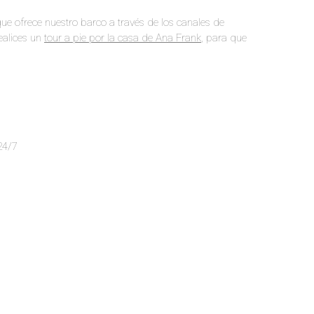
que ofrece nuestro barco a través de los canales de
ealices un
tour a pie por la casa de Ana Frank
,
para que
 24/7