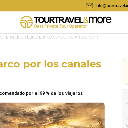
our privado en barco por los canales de Ámsterdam
arco por los canales
omendado por el 99 % de los viajeros