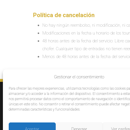
Política de cancelación
No hay ningún reembolso, ni modificación, ni ca
Modificaciones en la fecha u horario de los tour
48 horas antes de la fecha del servicio: Libre 
chofer. Cualquier tipo de entradas no tienen re
Menos de 48 horas antes de la fecha del servic
Gestionar el consentimiento
Para ofrecer las mejores experiencias, utilizamos tecnologías como las cookies p
SERVICIOS
E
almacenar y/o acceder a la información del dispositivo. El consentimiento a esta
Destinos
Po
nos permitirá procesar datos como el comportamiento de navegación o identific
únicas en este sitio. No consentir o retirar el consentimiento puede afectar neg
Cruceros
Pr
determinadas características y funcionalidades.
Grupos
Af
Opiniones
Pa
Bl
Aceptar
Denegar
Ver prefer