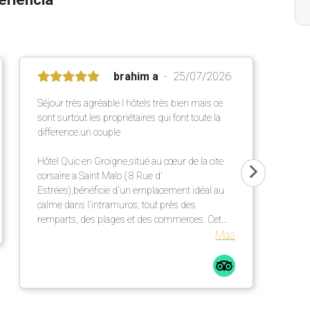
brahim a
25/07/2026
Séjour très agréable l hôtels très bien mais ce
sont surtout les propriétaires qui font toute la
difference.un couple
Hôtel Quic en Groigne,situé au cœur de la cite
corsaire a Saint Malo ( 8 Rue d'
Estrées),bénéficie d'un emplacement idéal au
calme dans l'intramuros, tout près des
remparts, des plages et des commerces. Cet
établissement chaleureux propose des
Más
chambres confortables et lumineuses dans une
élégante bâtisse en pierre ,un petit déjeuner
répute mettant a l' honneur des produits locaux
et artisanaux ainsi qu' une terrasse extérieur
particulièrement agréable.