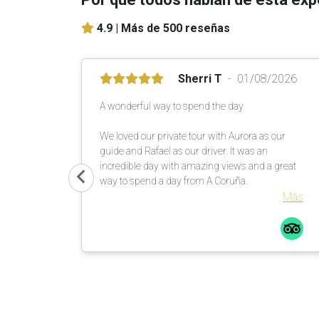
4.9 |
Más de 500 reseñas
Sherri T
01/08/2026
A wonderful way to spend the day
We loved our private tour with Aurora as our
guide and Rafael as our driver. It was an
incredible day with amazing views and a great
way to spend a day from A Coruña.
Más