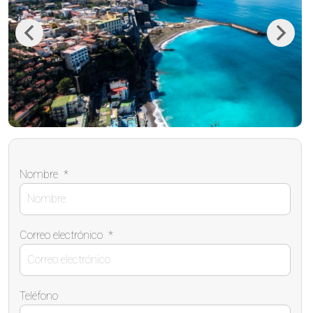
Previous
Next
Nombre
*
Correo electrónico
*
Teléfono