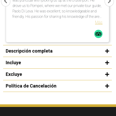
was punctual with picking us up at the cruise port. He
drove us to Pompeii, where we met our private tour guide,
Paolo Di Leva. He was excellent, so knowledgeable and
friendly. His passion for sharing his knowledge of the area
was fantastic. I would highly recommend Paolo. After
Más
Pompeii, we went for lunch at Ristorante”Vesum”, which
was excellent. After lunch we went to Mt.Vesuvius to climb
to the top from the parking lot. Luigi informed us what
time we would need to leave to get back to the cruise ship
on time. He was an excellent driver and would highly
Descripción completa
recommend him. One last very important comment. A
week and a half prior to our cruise, the cruise line switched
Incluye
the Port of Naples to the Port of Salerno. I contacted Patricio
and she made it happen to switch our pick up point.
Excluye
Política de Cancelación