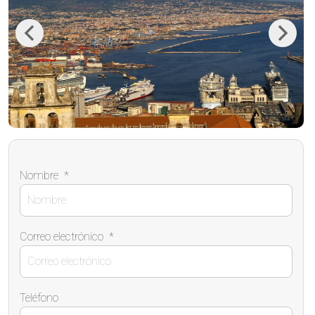
Previous
Next
Nombre
*
Correo electrónico
*
Teléfono