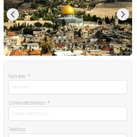
Previous
Next
Nombre
*
Correo electrónico
*
Teléfono