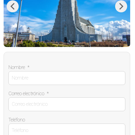
Previous
Next
Nombre
*
Correo electrónico
*
Teléfono