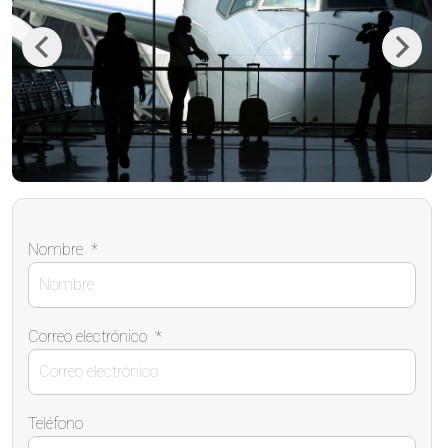
Previous
Next
Nombre
*
Correo electrónico
*
Teléfono