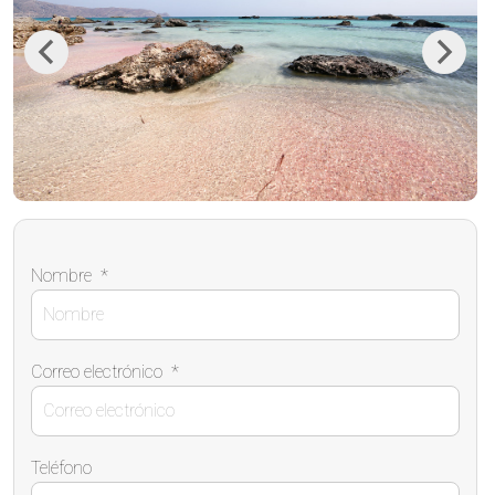
Previous
Next
Nombre
*
Correo electrónico
*
Teléfono