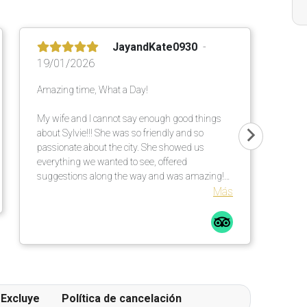
JayandKate0930
19/01/2026
Amazing time, What a Day!
My wife and I cannot say enough good things
about Sylvie!!! She was so friendly and so
passionate about the city. She showed us
everything we wanted to see, offered
suggestions along the way and was amazing!
She made our day exactly what we wanted!
Más
Excluye
Política de cancelación