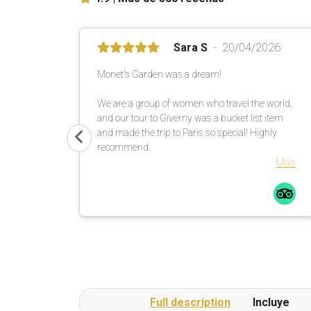
Sara S
20/04/2026
Monet's Garden was a dream!
We are a group of women who travel the world,
and our tour to Giverny was a bucket list item
and made the trip to Paris so special! Highly
recommend.
Más
Full description
Incluye