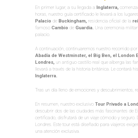
En primer lugar, a su llegada a
Inglaterra,
comenzar
horas, nuestro guía certificado le llevará a los lu
Palacio
de
Buckingham,
residencia oficial de la
re
famoso
Cambio
de
Guardia.
Una ceremonia militar q
palacio.
A continuación, continuaremos nuestro recorrido por 
Abadía de Westminster, el Big Ben, el London 
Londres,
un antiguo castillo real que alberga las 
llevará a través de la historia británica. Le contará h
Inglaterra.
Tras un día lleno de emociones y descubrimientos, r
En resumen, nuestro exclusivo
Tour Privado a Lond
descubrir dos de las ciudades más fascinantes de E
certificado, disfrutará de un viaje cómodo y seguro
Londres. Este tour está diseñado para viajeros exige
una atención exclusiva.