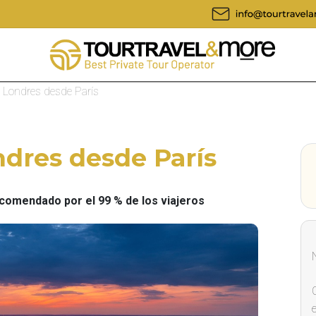
a Londres desde París
ndres desde París
omendado por el 99 % de los viajeros