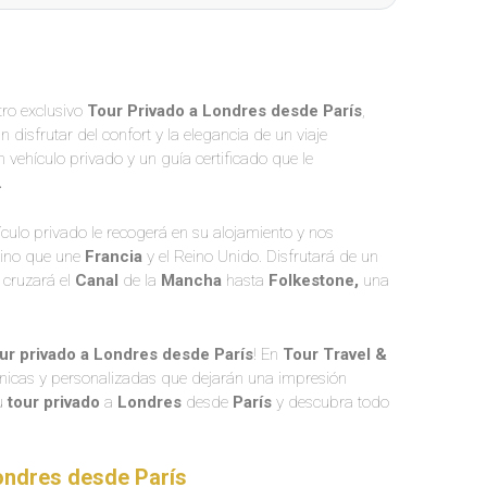
tro exclusivo
Tour Privado a Londres desde París
,
disfrutar del confort y la elegancia de un viaje
 vehículo privado y un guía certificado que le
.
culo privado le recogerá en su alojamiento y nos
ino que une
Francia
y el Reino Unido. Disfrutará de un
 cruzará el
Canal
de la
Mancha
hasta
Folkestone,
una
ur privado a Londres desde París
! En
Tour Travel &
únicas y personalizadas que dejarán una impresión
su
tour privado
a
Londres
desde
París
y descubra todo
Londres desde París