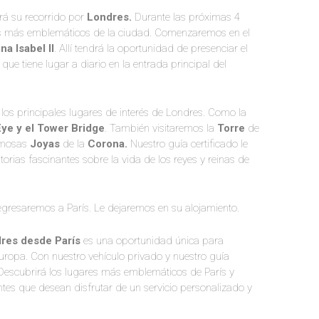
á su recorrido por
Londres.
Durante las próximas 4
gares más emblemáticos de la ciudad. Comenzaremos en el
ina Isabel
II
. Allí tendrá la oportunidad de presenciar el
ue tiene lugar a diario en la entrada principal del
los principales lugares de interés de Londres. Como la
Eye y el Tower Bridge
. También visitaremos la
Torre
de
famosas
Joyas
de la
Corona.
Nuestro guía certificado le
istorias fascinantes sobre la vida de los reyes y reinas de
egresaremos a París. Le dejaremos en su alojamiento.
res desde París
es una oportunidad única para
uropa. Con nuestro vehículo privado y nuestro guía
. Descubrirá los lugares más emblemáticos de París y
ntes que desean disfrutar de un servicio personalizado y