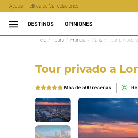
Ayuda · Política de Cancelaciones
DESTINOS
OPINIONES
Inicio
/
Tours
/
Francia
/
París
/
Tour privado 
Tour privado a Lo
Más de 500 reseñas
Rec