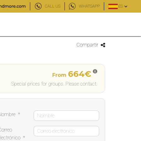
CALL US
WHATSAPP
ES
Compartir
664€
From
Special prices for groups. Please contact.
Nombre
*
Correo
electrónico
*