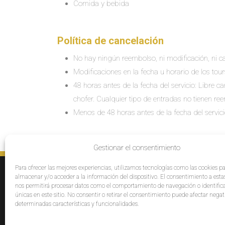
Comida y bebida
Política de cancelación
No hay ningún reembolso, ni modificación, ni ca
Modificaciones en la fecha u horario de los tour
48 horas antes de la fecha del servicio: Libre 
chofer. Cualquier tipo de entradas no tienen re
Menos de 48 horas antes de la fecha del servic
Gestionar el consentimiento
Para ofrecer las mejores experiencias, utilizamos tecnologías como las cookies p
SERVICIOS
E
almacenar y/o acceder a la información del dispositivo. El consentimiento a esta
Destinos
Po
nos permitirá procesar datos como el comportamiento de navegación o identific
únicas en este sitio. No consentir o retirar el consentimiento puede afectar neg
Cruceros
Pr
determinadas características y funcionalidades.
Grupos
Af
Opiniones
Pa
Bl