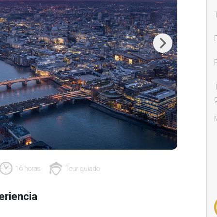
Next
16 horas
Tour guiado
eriencia