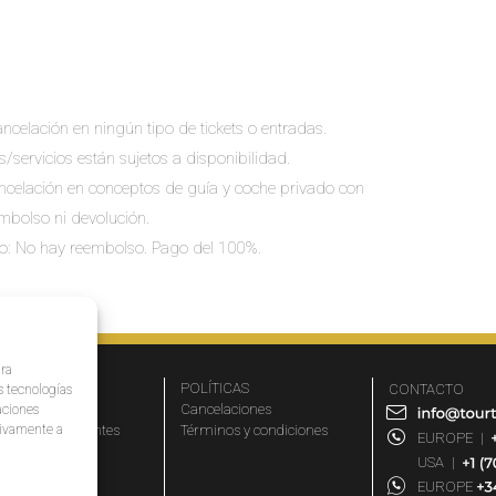
ncelación en ningún tipo de tickets o entradas.
s/servicios están sujetos a disponibilidad.
cancelación en conceptos de guía y coche privado con
embolso ni devolución.
io: No hay reembolso. Pago del 100%.
ara
MPRESA
POLÍTICAS
CONTACTO
s tecnologías
r qué elegirnos
Cancelaciones
aciones
ativamente a
eguntas frecuentes
Términos y condiciones
EUROPE
|
iliados
USA
|
rtners
EUROPE
og