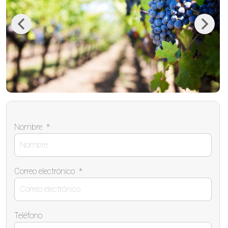
Previous
Next
Nombre
*
Correo electrónico
*
Teléfono