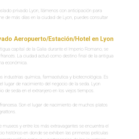
raslado privado Lyon, llámenos con anticipación para
ne de más días en la ciudad de Lyon, puedes consultar
.
ivado Aeropuerto/Estación/Hotel en Lyon
tigua capital de la Galia durante el Imperio Romano, se
l francés. La ciudad actuó como destino final de la antigua
ona económica.
s industrias química, farmacéutica y biotecnológica. Es
l lugar de nacimiento del negocio de la seda. Lyon
 de seda en el extranjero en los viejos tiempos.
a francesa. Son el lugar de nacimiento de muchos platos
grattons.
e museos y entre los más extravagantes se encuentra el
io histórico en donde se exhiben las primeras películas