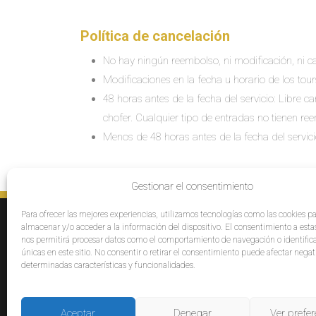
Política de cancelación
No hay ningún reembolso, ni modificación, ni ca
Modificaciones en la fecha u horario de los tour
48 horas antes de la fecha del servicio: Libre 
chofer. Cualquier tipo de entradas no tienen re
Menos de 48 horas antes de la fecha del servic
Gestionar el consentimiento
Para ofrecer las mejores experiencias, utilizamos tecnologías como las cookies p
SERVICIOS
E
almacenar y/o acceder a la información del dispositivo. El consentimiento a esta
Destinos
Po
nos permitirá procesar datos como el comportamiento de navegación o identific
únicas en este sitio. No consentir o retirar el consentimiento puede afectar neg
Cruceros
Pr
determinadas características y funcionalidades.
Grupos
Af
Opiniones
Pa
Bl
Aceptar
Denegar
Ver prefer