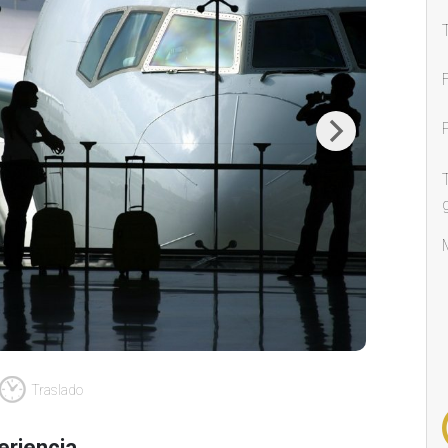
Next
Traslado
eriencia