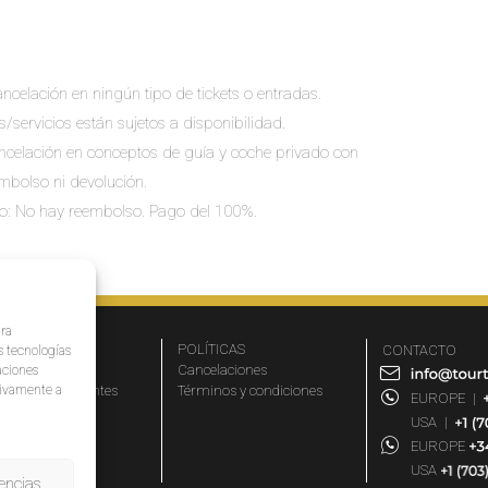
ncelación en ningún tipo de tickets o entradas.
s/servicios están sujetos a disponibilidad.
cancelación en conceptos de guía y coche privado con
embolso ni devolución.
io: No hay reembolso. Pago del 100%.
ara
MPRESA
POLÍTICAS
CONTACTO
s tecnologías
r qué elegirnos
Cancelaciones
aciones
ativamente a
eguntas frecuentes
Términos y condiciones
EUROPE
|
iliados
USA
|
rtners
EUROPE
og
USA
encias