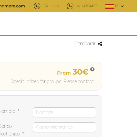
CALL US
WHATSAPP
ES
Compartir
30€
From
Special prices for groups. Please contact.
Nombre
*
Correo
electrónico
*