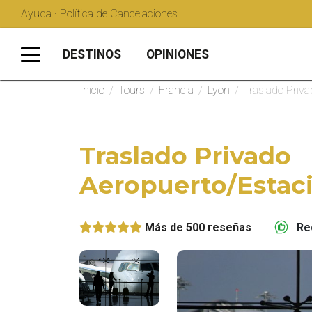
Ayuda · Política de Cancelaciones
DESTINOS
OPINIONES
Inicio
/
Tours
/
Francia
/
Lyon
/
Traslado Priva
Traslado Privado
Aeropuerto/Estac
Más de 500 reseñas
Rec