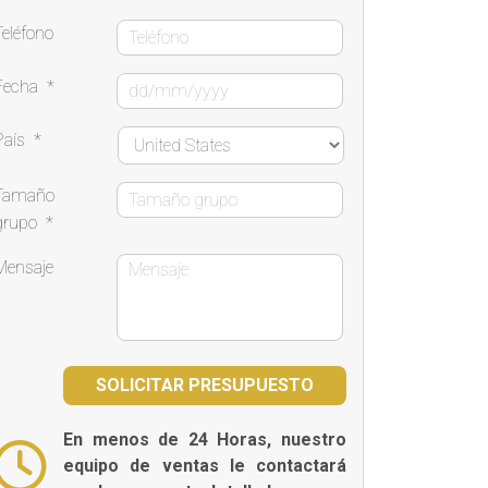
Teléfono
Fecha
*
País
*
Tamaño
grupo
*
Mensaje
En menos de 24 Horas, nuestro
equipo de ventas le contactará