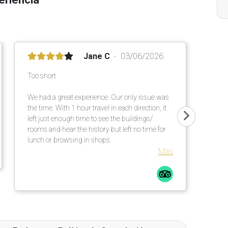
Jane C
03/06/2026
Too short
We had a great experience. Our only issue was
the time. With 1 hour travel in each direction, it
left just enough time to see the buildings/
rooms and hear the history but left no time for
lunch or browsing in shops.
Más