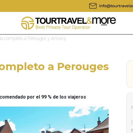
día completo a Perouges y Annecy
completo a Perouges
omendado por el 99 % de los viajeros