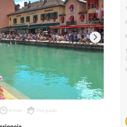
Next
8 Horas
Tour guiado
eriencia