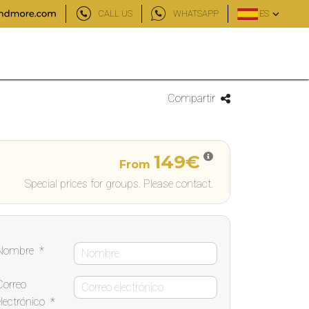
CALL US
WHATSAPP
ES
Compartir
149€
From
Special prices for groups. Please contact.
Nombre
*
Correo
electrónico
*