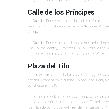
Calle de los Príncipes
La Rue des Princes es una de las calles más antigua
personas. Originalmente se llamaba “Rue des Princes” 
Obispo.
La Rue des Princes se ha utilizado como ubicación 
The Bourne Identity, I Love You Phillip Morris y The
algunos videos musicales populares como “We Foun
Plaza del Tilo
Linden Square es un hito famoso en Annecy por dos r
árboles y bancos en la ciudad. En segundo lugar, alb
construida en 1819.
La primera biblioteca pública de la ciudad se const
edificios que aún existen de esta época. También ti
identificado como Luis XVIII, rey de Francia de 1814