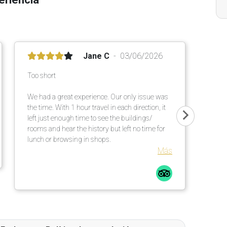
Jane C
03/06/2026
Too short
We had a great experience. Our only issue was
the time. With 1 hour travel in each direction, it
left just enough time to see the buildings/
rooms and hear the history but left no time for
lunch or browsing in shops.
Más