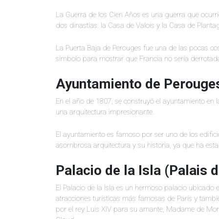
La Guerra de los Cien Años es una guerra que ocurri
dos dinastías: la Casa de Valois y la Casa de Planta
La Puerta Baja de Perouges fue una de las pocas c
símbolo para mostrar que Francia no sería derrotad
Ayuntamiento de Perouge
En el año de 1807, se construyó el ayuntamiento en 
una arquitectura impresionante.
El ayuntamiento es famoso por ser uno de los edifi
asombrosa arquitectura y su historia, ya que ha esta
Palacio de la Isla (Palais de
El Palacio de la Isla es un hermoso palacio ubicado en
atracciones turísticas más famosas de París y tambi
por el rey Luis XIV para su amante, Madame de Mon