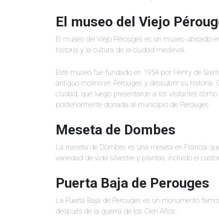
El museo del Viejo Pérou
El museo del Viejo Pérouges es un museo ubicado en
historia y la cultura de la ciudad medieval.
Este museo fue fundado en 1954 por Henry de Saint
antiguo molino en Pérouges y descubrir su historia.
ciudad, que luego presentaron a los visitantes como 
posteriormente donada al municipio de Pérouges.
Meseta de Dombes
La meseta de Dombes es una meseta en Francia que 
variedad de vida silvestre y plantas, incluido el cast
Puerta Baja de Perouges
La Puerta Baja de Perouges es un monumento famos
después de la guerra de los Cien Años.