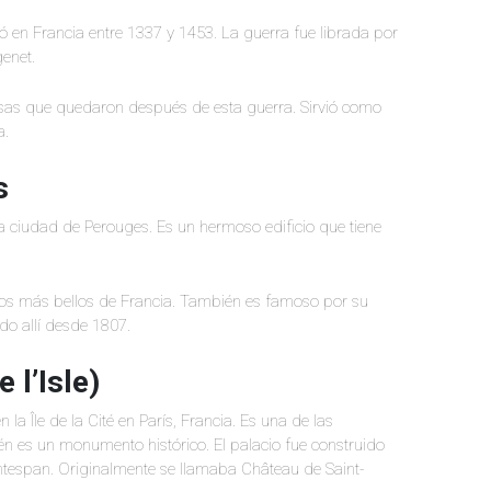
ó en Francia entre 1337 y 1453. La guerra fue librada por
genet.
osas que quedaron después de esta guerra. Sirvió como
a.
s
la ciudad de Perouges. Es un hermoso edificio que tiene
cios más bellos de Francia. También es famoso por su
do allí desde 1807.
 l’Isle)
 la Île de la Cité en París, Francia. Es una de las
én es un monumento histórico. El palacio fue construido
tespan. Originalmente se llamaba Château de Saint-