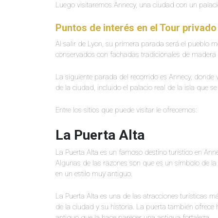
Luego visitaremos Annecy, una ciudad con un palacio 
Puntos de interés en el Tour privad
Al salir de Lyon, su primera parada será el pueblo m
conservados con fachadas tradicionales de madera lo
La siguiente parada del recorrido es Annecy, dond
de la ciudad, incluido el palacio real de la isla que se
Entre los sitios que puede visitar le ofrecemos:
La Puerta Alta
La Puerta Alta es un famoso destino turístico en An
Algunas de las razones son que es un símbolo de la c
en un estilo muy antiguo.
La Puerta Alta es una de las atracciones turísticas
de la ciudad y su historia. La puerta también ofrece h
antiguo que la hace parecer una antigua fortaleza.