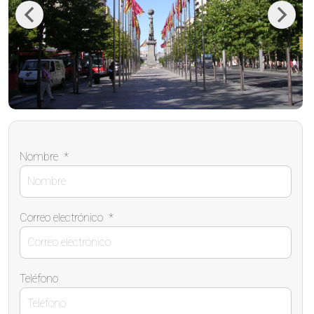
Previous
Next
Nombre
*
Correo electrónico
*
Teléfono