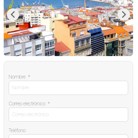
Previous
Next
Nombre
*
Correo electrónico
*
Teléfono