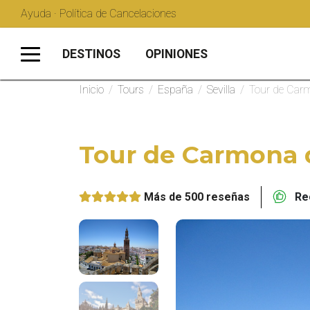
Ayuda · Política de Cancelaciones
DESTINOS
OPINIONES
Inicio
/
Tours
/
España
/
Sevilla
/
Tour de Carm
Tour de Carmona d
Más de 500 reseñas
Rec