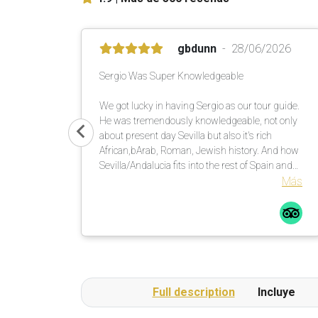
gbdunn
28/06/2026
Sergio Was Super Knowledgeable
We got lucky in having Sergio as our tour guide.
He was tremendously knowledgeable, not only
about present day Sevilla but also it's rich
African,bArab, Roman, Jewish history. And how
Sevilla/Andalucia fits into the rest of Spain and
the rest of the world, including the brother
Más
relationship with Kansas City, Missouri, USA.
Great experience!
Full description
Incluye