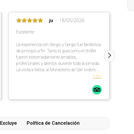
ju
18/05/2026
Excellente
La experiencia con Sergio y Sergio fue fantástica
de principio a fin. Tanto el guía como el chófer
fueron extremadamente amables,
profesionales y atentos durante toda la jornada.
La visita a Itálica, al Monasterio de San Isidoro y
a la Cartuja fue apasionante, muy bien
Más
organizada y perfectamente equilibrada.
Además de la calidad de las explicaciones,
quiero destacar también la simpatía y la
disponibilidad de ambos durante toda la
mañana.
Excluye
Política de Cancelación