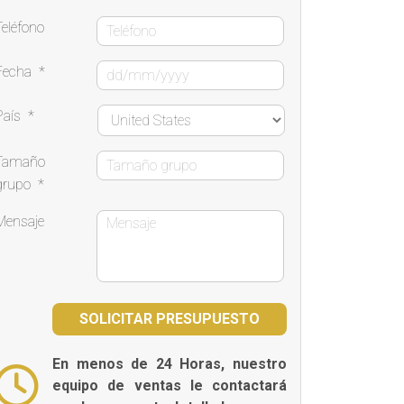
Teléfono
Fecha
*
País
*
Tamaño
grupo
*
Mensaje
En menos de 24 Horas, nuestro
equipo de ventas le contactará