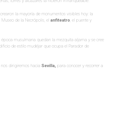
rtas, torres y alcázares la hicieron infranqueable.
 crearon la mayoría de monumentos visibles hoy: la
l Museo de la Necrópolis, el
anfiteatro
, el puente y
a época musulmana quedan la mezquita aljama y se cree
edificio de estilo mudéjar que ocupa el Parador de
 nos dirigiremos hacia
Sevilla,
para conocer y recorrer a