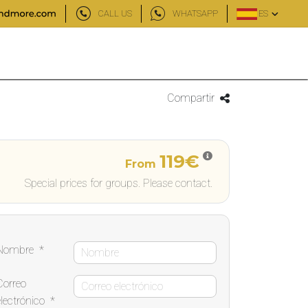
CALL US
WHATSAPP
ES
Compartir
119€
From
Special prices for groups. Please contact.
Nombre
*
Correo
electrónico
*