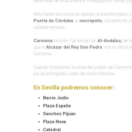
defendida de toda la Bética. Protegida por varias pue
Pero fueron los romanos quienes la transformaron y
Puerta de Córdoba
, la
necrópolis.
Actualmente, e
calzada romana…
Carmona
también fue testigo del
Al-Andalus;
de l
que el
Alcázar del Rey Don Pedro
, hoy en día el 
Carmona .
Cuando finalicemos la visita del pueblo de Carmona
pie las principales calles del centro histórico.
En Sevilla podremos conocer:
Barrio Judio
Plaza España
Sanchez Pijuan
Plaza Nova
Catedral