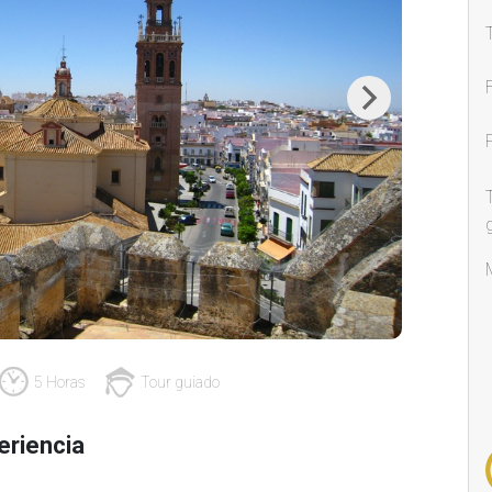
Next
5 Horas
Tour guiado
eriencia