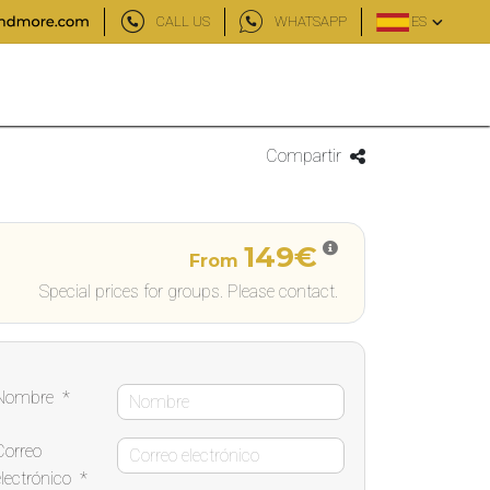
CALL US
WHATSAPP
ES
Compartir
149€
From
Special prices for groups. Please contact.
Nombre
*
Correo
electrónico
*