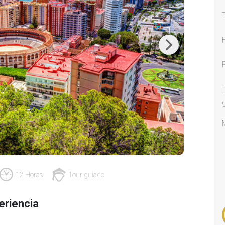
Next
12 Horas
Tour guiado
eriencia