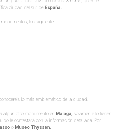
n un guía oficial privado durante 3 horas, quien le
fica ciudad del sur de
España.
s monumentos, los siguientes:
 conoceréis lo más emblemático de la ciudad.
r a algún otro monumento en
Málaga,
solamente lo tienen
uipo le contestará con la información detallada. Por
casso
o
Museo Thyssen.