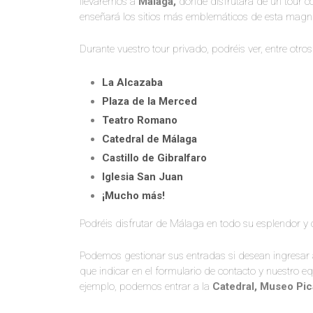
llevaremos a
Málaga,
donde disfrutará de un tour co
enseñará los sitios más emblemáticos de esta magní
Durante vuestro tour privado, podréis ver, entre otro
La Alcazaba
Plaza de la Merced
Teatro Romano
Catedral de Málaga
Castillo de Gibralfaro
Iglesia San Juan
¡Mucho más!
Podréis disfrutar de Málaga en todo su esplendor y
Podemos gestionar sus entradas si desean ingresa
que indicar en el formulario de contacto y nuestro eq
ejemplo, podemos entrar a la
Catedral, Museo Pi