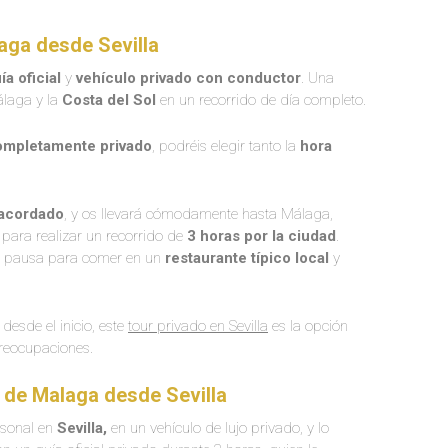
aga desde Sevilla
ía oficial
y
vehículo privado con conductor
. Una
álaga y la
Costa del Sol
en un recorrido de día completo.
ompletamente privado
, podréis elegir tanto la
hora
 acordado
, y os llevará cómodamente hasta Málaga,
para realizar un recorrido de
3 horas por la ciudad
.
una pausa para comer en un
restaurante típico local
y
desde el inicio, este
tour privado en Sevilla
es la opción
reocupaciones.
o de Malaga desde Sevilla
rsonal en
Sevilla,
en un vehículo de lujo privado, y lo