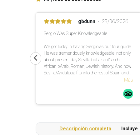
gbdunn
28/06/2026
Sergio Was Super Knowledgeable
We got lucky in having Sergio as our tour guide.
He was tremendously knowledgeable, not only
about present day Sevilla but also it's rich
African,bArab, Roman, Jewish history. And how
Sevilla/Andalucia fits into the rest of Spain and
the rest of the world, including the brother
Más
relationship with Kansas City, Missouri, USA.
Great experience!
Descripción completa
Incluye