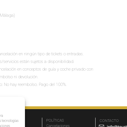
e Málaga)
ncelación en ningún tipo de tickets o entradas.
s/servicios están sujetos a disponibilidad.
cancelación en conceptos de guía y coche privado con
embolso ni devolución.
io: No hay reembolso. Pago del 100%.
ara
MPRESA
POLÍTICAS
CONTACTO
s tecnologías
r qué elegirnos
Cancelaciones
aciones