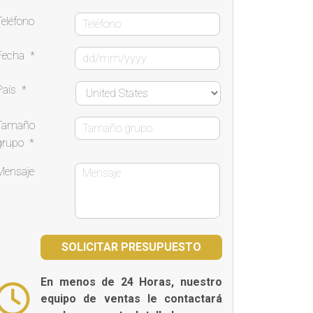
Teléfono
Fecha
*
País
*
Tamaño
grupo
*
Mensaje
En menos de 24 Horas, nuestro
equipo de ventas le contactará