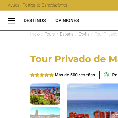
Ayuda · Política de Cancelaciones
DESTINOS
OPINIONES
Inicio
/
Tours
/
España
/
Sevilla
/
Tour Privado
Tour Privado de M
Más de 500 reseñas
Rec