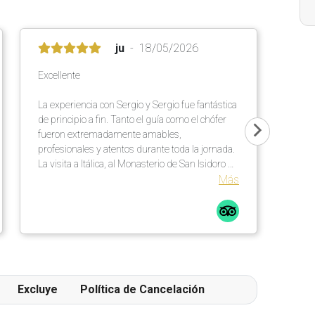
ju
18/05/2026
Excellente
La experiencia con Sergio y Sergio fue fantástica
de principio a fin. Tanto el guía como el chófer
fueron extremadamente amables,
profesionales y atentos durante toda la jornada.
La visita a Itálica, al Monasterio de San Isidoro y
a la Cartuja fue apasionante, muy bien
Más
organizada y perfectamente equilibrada.
Además de la calidad de las explicaciones,
quiero destacar también la simpatía y la
disponibilidad de ambos durante toda la
mañana.
Excluye
Política de Cancelación