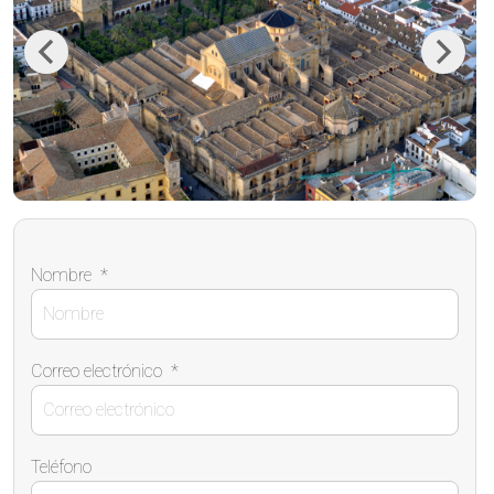
Previous
Next
Nombre
*
Correo electrónico
*
Teléfono