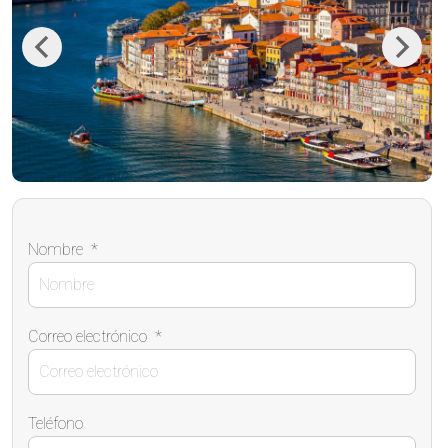
Previous
Next
Nombre
*
Correo electrónico
*
Teléfono