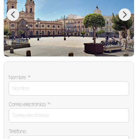
Previous
Next
Nombre
*
Correo electrónico
*
Teléfono