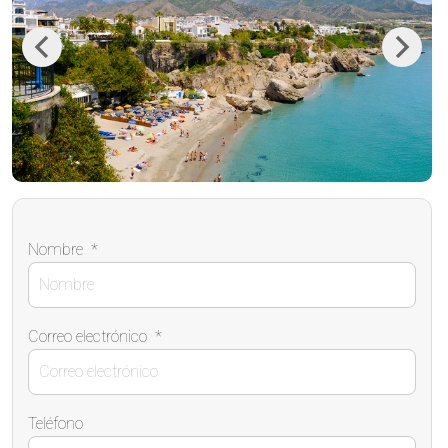
Previous
Next
Nombre
*
Correo electrónico
*
Teléfono