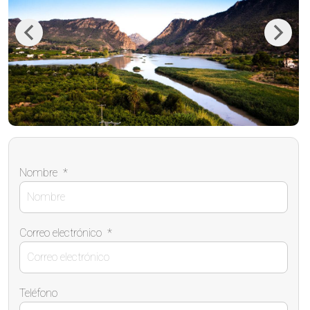
Previous
Next
Nombre
*
Correo electrónico
*
Teléfono