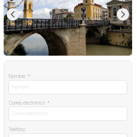
Previous
Next
Nombre
*
Correo electrónico
*
Teléfono