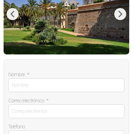
Previous
Next
Nombre
*
Correo electrónico
*
Teléfono