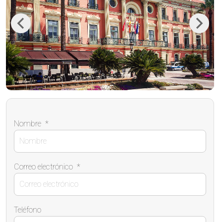
Previous
Next
Nombre
*
Correo electrónico
*
Teléfono