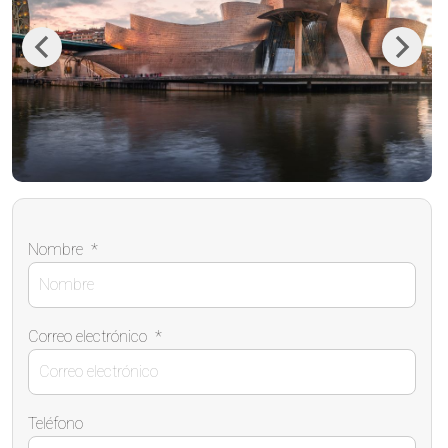
Previous
Next
Nombre
*
Correo electrónico
*
Teléfono